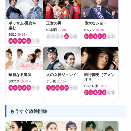
ポッサム-運命を
王女の男
偉大なショー
盗む
BS朝日
12:00～
BSフジ
07:55～
BS10
09:15～
月
火
水
木
金
土
日
月
火
水
木
金
土
日
月
火
水
木
金
土
日
華麗なる遺産
火の女神ジョンイ
暗行御史（アメン
オサ）
BSフジ
10:00～
テレ東
08:15～
BSテレ東
10:55～
月
火
水
木
金
土
日
月
火
水
木
金
土
日
月
火
水
木
金
土
日
もうすぐ放映開始