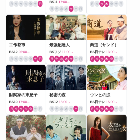
BS11
17:00～
月
火
水
木
金
土
日
月
火
水
木
金
土
日
月
火
水
木
金
土
日
工作都市
最強配達人
商道（サンド）
BS12
26:00～
BSフジ
11:00～
BS日テレ
13:00～
月
火
水
木
金
土
日
月
火
水
木
金
土
日
月
火
水
木
金
土
日
財閥家の末息子
秘密の森
ウンヒの涙
BS10
17:00～
BS12
13:00～
BS日テレ
15:00～
月
火
水
木
金
土
日
月
火
水
木
金
土
日
月
火
水
木
金
土
日