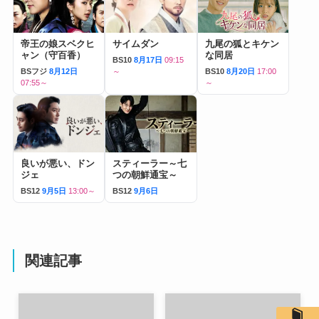
帝王の娘スベクヒ
サイムダン
九尾の狐とキケン
ャン（守百香）
な同居
BS10
8月17日
09:15
BSフジ
8月12日
～
BS10
8月20日
17:00
07:55～
～
良いが悪い、ドン
スティーラー～七
ジェ
つの朝鮮通宝～
BS12
9月5日
13:00～
BS12
9月6日
関連記事