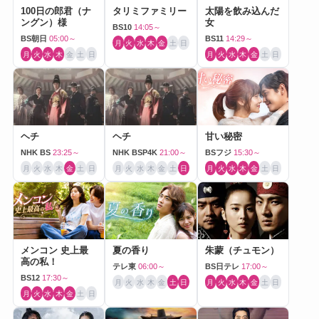
100日の郎君（ナ
タリミファミリー
太陽を飲み込んだ
ングン）様
女
BS10
14:05～
BS朝日
05:00～
BS11
14:29～
月
火
水
木
金
土
日
月
火
水
木
金
土
日
月
火
水
木
金
土
日
ヘチ
ヘチ
甘い秘密
NHK BS
23:25～
NHK BSP4K
21:00～
BSフジ
15:30～
月
火
水
木
金
土
日
月
火
水
木
金
土
日
月
火
水
木
金
土
日
メンコン 史上最
夏の香り
朱蒙（チュモン）
高の私！
テレ東
06:00～
BS日テレ
17:00～
BS12
17:30～
月
火
水
木
金
土
日
月
火
水
木
金
土
日
月
火
水
木
金
土
日