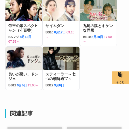
帝王の娘スベクヒ
サイムダン
九尾の狐とキケン
ャン（守百香）
な同居
BS10
8月17日
09:15
BSフジ
8月12日
～
BS10
8月20日
17:00
07:55～
～
良いが悪い、ドン
スティーラー～七
ジェ
つの朝鮮通宝～
もくじ
BS12
9月5日
13:00～
BS12
9月6日
関連記事