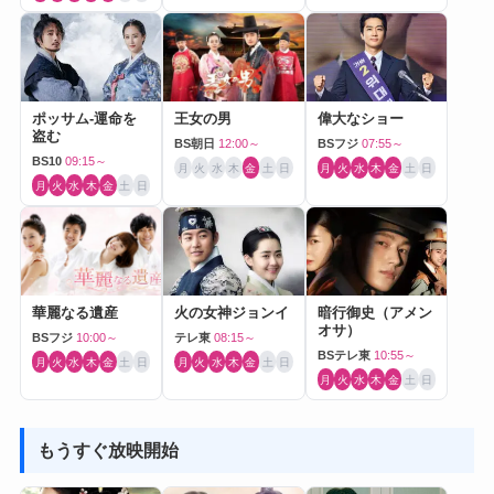
ポッサム-運命を
王女の男
偉大なショー
盗む
BS朝日
12:00～
BSフジ
07:55～
BS10
09:15～
月
火
水
木
金
土
日
月
火
水
木
金
土
日
月
火
水
木
金
土
日
華麗なる遺産
火の女神ジョンイ
暗行御史（アメン
オサ）
BSフジ
10:00～
テレ東
08:15～
BSテレ東
10:55～
月
火
水
木
金
土
日
月
火
水
木
金
土
日
月
火
水
木
金
土
日
もうすぐ放映開始