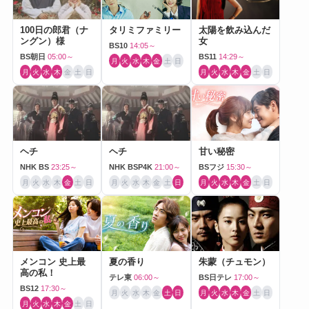
100日の郎君（ナ
タリミファミリー
太陽を飲み込んだ
ングン）様
女
BS10
14:05～
BS朝日
05:00～
BS11
14:29～
月
火
水
木
金
土
日
月
火
水
木
金
土
日
月
火
水
木
金
土
日
ヘチ
ヘチ
甘い秘密
NHK BS
23:25～
NHK BSP4K
21:00～
BSフジ
15:30～
月
火
水
木
金
土
日
月
火
水
木
金
土
日
月
火
水
木
金
土
日
メンコン 史上最
夏の香り
朱蒙（チュモン）
高の私！
テレ東
06:00～
BS日テレ
17:00～
BS12
17:30～
月
火
水
木
金
土
日
月
火
水
木
金
土
日
月
火
水
木
金
土
日