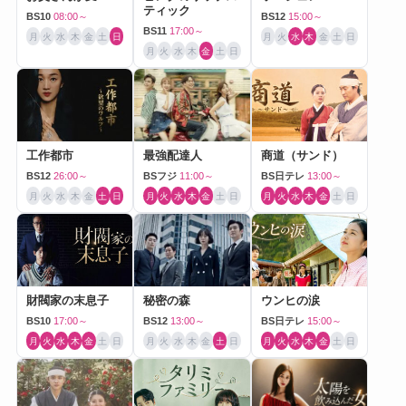
ティック
BS10
08:00～
BS12
15:00～
BS11
17:00～
月
火
水
木
金
土
日
月
火
水
木
金
土
日
月
火
水
木
金
土
日
工作都市
最強配達人
商道（サンド）
BS12
26:00～
BSフジ
11:00～
BS日テレ
13:00～
月
火
水
木
金
土
日
月
火
水
木
金
土
日
月
火
水
木
金
土
日
財閥家の末息子
秘密の森
ウンヒの涙
BS10
17:00～
BS12
13:00～
BS日テレ
15:00～
月
火
水
木
金
土
日
月
火
水
木
金
土
日
月
火
水
木
金
土
日