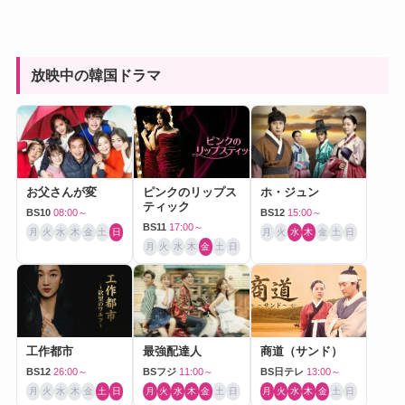
放映中の韓国ドラマ
お父さんが変
ピンクのリップス
ホ・ジュン
ティック
BS10
08:00～
BS12
15:00～
BS11
17:00～
月
火
水
木
金
土
日
月
火
水
木
金
土
日
月
火
水
木
金
土
日
工作都市
最強配達人
商道（サンド）
BS12
26:00～
BSフジ
11:00～
BS日テレ
13:00～
月
火
水
木
金
土
日
月
火
水
木
金
土
日
月
火
水
木
金
土
日