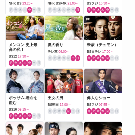
NHK BS
23:25～
NHK BSP4K
21:00～
BSフジ
15:30～
月
火
水
木
金
土
日
月
火
水
木
金
土
日
月
火
水
木
金
土
日
メンコン 史上最
夏の香り
朱蒙（チュモン）
高の私！
テレ東
06:00～
BS日テレ
17:00～
BS12
17:30～
月
火
水
木
金
土
日
月
火
水
木
金
土
日
月
火
水
木
金
土
日
ポッサム-運命を
王女の男
偉大なショー
盗む
BS朝日
12:00～
BSフジ
07:55～
BS10
09:15～
月
火
水
木
金
土
日
月
火
水
木
金
土
日
月
火
水
木
金
土
日