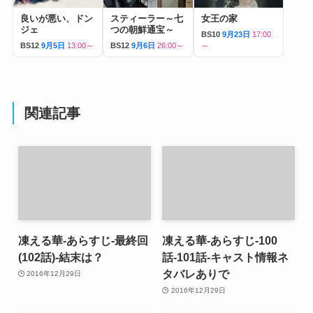
良いが悪い、ドン
スティーラー～七
女王の家
ジェ
つの朝鮮通宝～
BS10
9月23日
17:00
BS12
9月5日
13:00～
BS12
9月6日
26:00～
～
関連記事
凍える華-あらすじ-最終回
凍える華-あらすじ-100
(102話)-結末は？
話-101話-キャスト情報ネ
タバレありで
2016年12月29日
2016年12月29日