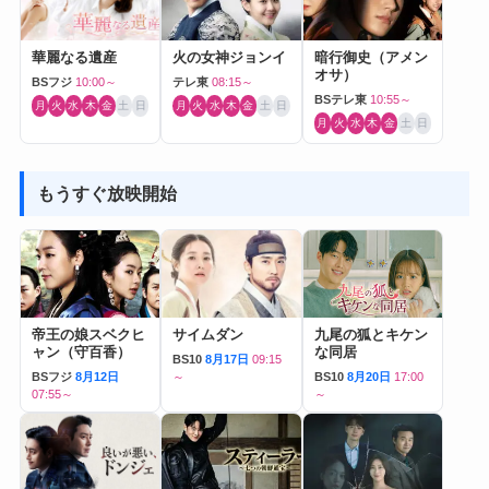
華麗なる遺産
火の女神ジョンイ
暗行御史（アメン
オサ）
BSフジ
10:00～
テレ東
08:15～
BSテレ東
10:55～
月
火
水
木
金
土
日
月
火
水
木
金
土
日
月
火
水
木
金
土
日
もうすぐ放映開始
帝王の娘スベクヒ
サイムダン
九尾の狐とキケン
ャン（守百香）
な同居
BS10
8月17日
09:15
BSフジ
8月12日
～
BS10
8月20日
17:00
07:55～
～