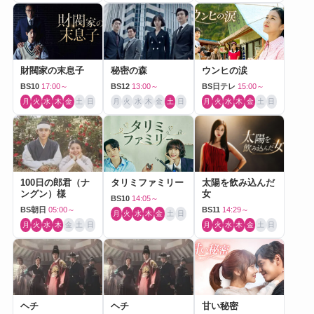
財閥家の末息子
秘密の森
ウンヒの涙
BS10
17:00～
BS12
13:00～
BS日テレ
15:00～
月
火
水
木
金
土
日
月
火
水
木
金
土
日
月
火
水
木
金
土
日
100日の郎君（ナ
タリミファミリー
太陽を飲み込んだ
ングン）様
女
BS10
14:05～
BS朝日
05:00～
BS11
14:29～
月
火
水
木
金
土
日
月
火
水
木
金
土
日
月
火
水
木
金
土
日
ヘチ
ヘチ
甘い秘密