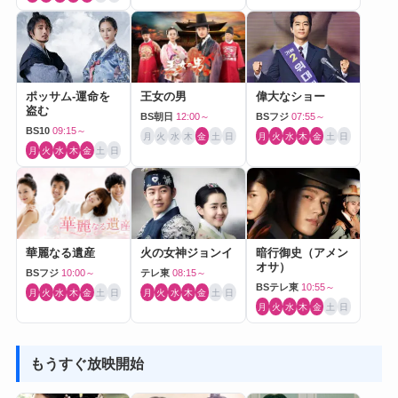
ポッサム-運命を
王女の男
偉大なショー
盗む
BS朝日
12:00～
BSフジ
07:55～
BS10
09:15～
月
火
水
木
金
土
日
月
火
水
木
金
土
日
月
火
水
木
金
土
日
華麗なる遺産
火の女神ジョンイ
暗行御史（アメン
オサ）
BSフジ
10:00～
テレ東
08:15～
BSテレ東
10:55～
月
火
水
木
金
土
日
月
火
水
木
金
土
日
月
火
水
木
金
土
日
もうすぐ放映開始