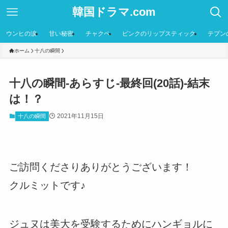
韓国ドラマ.com
ウンヒの涙
甘い秘密
チャクペ
ピンクのリップスティック
テプン
ホーム
十八の瞬間
十八の瞬間-あらすじ-最終回(20話)-結末
は！？
2021年11月15日
十八の瞬間
ご訪問くださりありがとうございます！
クルミットです♪
ジュヌは美大を受験するためにハンギョルに