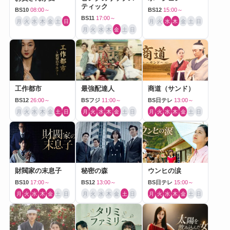
ティック
BS10
08:00～
BS12
15:00～
BS11
17:00～
月
火
水
木
金
土
日
月
火
水
木
金
土
日
月
火
水
木
金
土
日
工作都市
最強配達人
商道（サンド）
BS12
26:00～
BSフジ
11:00～
BS日テレ
13:00～
月
火
水
木
金
土
日
月
火
水
木
金
土
日
月
火
水
木
金
土
日
財閥家の末息子
秘密の森
ウンヒの涙
BS10
17:00～
BS12
13:00～
BS日テレ
15:00～
月
火
水
木
金
土
日
月
火
水
木
金
土
日
月
火
水
木
金
土
日