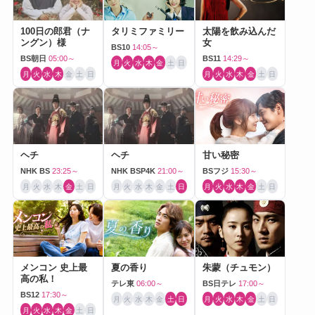
100日の郎君（ナ
タリミファミリー
太陽を飲み込んだ
ングン）様
女
BS10
14:05～
BS朝日
05:00～
BS11
14:29～
月
火
水
木
金
土
日
月
火
水
木
金
土
日
月
火
水
木
金
土
日
ヘチ
ヘチ
甘い秘密
NHK BS
23:25～
NHK BSP4K
21:00～
BSフジ
15:30～
月
火
水
木
金
土
日
月
火
水
木
金
土
日
月
火
水
木
金
土
日
メンコン 史上最
夏の香り
朱蒙（チュモン）
高の私！
テレ東
06:00～
BS日テレ
17:00～
BS12
17:30～
月
火
水
木
金
土
日
月
火
水
木
金
土
日
月
火
水
木
金
土
日