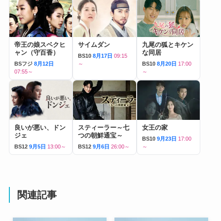
帝王の娘スベクヒ
サイムダン
九尾の狐とキケン
ャン（守百香）
な同居
BS10
8月17日
09:15
BSフジ
8月12日
～
BS10
8月20日
17:00
07:55～
～
良いが悪い、ドン
スティーラー～七
女王の家
ジェ
つの朝鮮通宝～
BS10
9月23日
17:00
BS12
9月5日
13:00～
BS12
9月6日
26:00～
～
関連記事