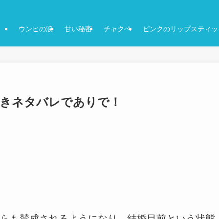
ウンヒの涙
甘い秘密
チャクペ
ピンクのリップスティッ
感想付きネタバレでありで！
らも賛成されるようになり、結婚目前という状態