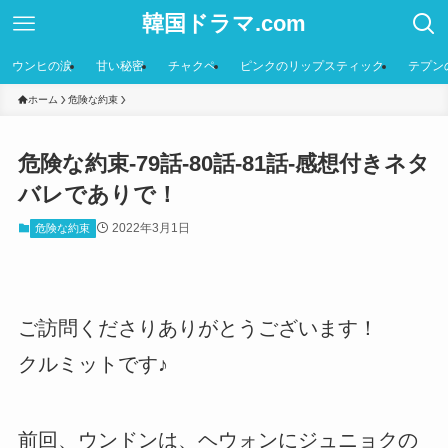
韓国ドラマ.com
ウンヒの涙
甘い秘密
チャクペ
ピンクのリップスティック
テプン
ホーム
危険な約束
危険な約束-79話-80話-81話-感想付きネタ
バレでありで！
2022年3月1日
危険な約束
ご訪問くださりありがとうございます！
クルミットです♪
前回、ウンドンは、ヘウォンにジュニョクの