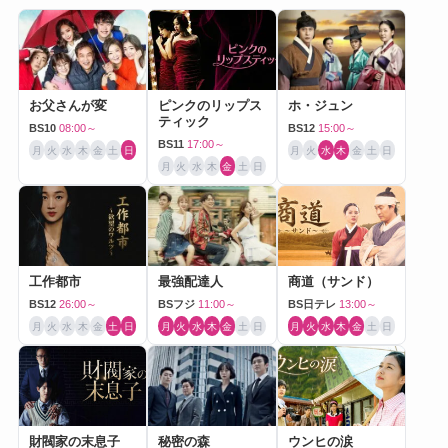
お父さんが変
ピンクのリップス
ホ・ジュン
ティック
BS10
08:00～
BS12
15:00～
BS11
17:00～
月
火
水
木
金
土
日
月
火
水
木
金
土
日
月
火
水
木
金
土
日
工作都市
最強配達人
商道（サンド）
BS12
26:00～
BSフジ
11:00～
BS日テレ
13:00～
月
火
水
木
金
土
日
月
火
水
木
金
土
日
月
火
水
木
金
土
日
財閥家の末息子
秘密の森
ウンヒの涙