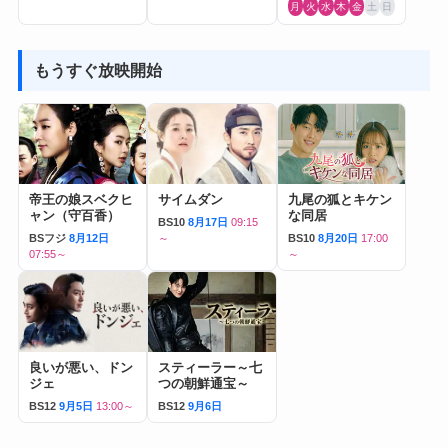
月
火
水
木
金
土
日
もうすぐ放映開始
帝王の娘スベクヒ
サイムダン
九尾の狐とキケン
ャン（守百香）
な同居
BS10
8月17日
09:15
BSフジ
8月12日
～
BS10
8月20日
17:00
07:55～
～
良いが悪い、ドン
スティーラー～七
ジェ
つの朝鮮通宝～
BS12
9月5日
13:00～
BS12
9月6日