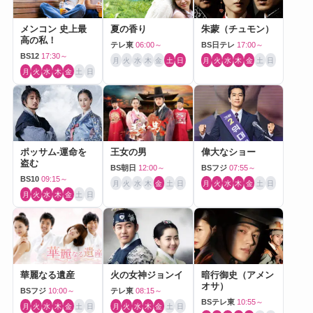
メンコン 史上最
夏の香り
朱蒙（チュモン）
高の私！
テレ東
06:00～
BS日テレ
17:00～
BS12
17:30～
月
火
水
木
金
土
日
月
火
水
木
金
土
日
月
火
水
木
金
土
日
ポッサム-運命を
王女の男
偉大なショー
盗む
BS朝日
12:00～
BSフジ
07:55～
BS10
09:15～
月
火
水
木
金
土
日
月
火
水
木
金
土
日
月
火
水
木
金
土
日
華麗なる遺産
火の女神ジョンイ
暗行御史（アメン
オサ）
BSフジ
10:00～
テレ東
08:15～
BSテレ東
10:55～
月
火
水
木
金
土
日
月
火
水
木
金
土
日