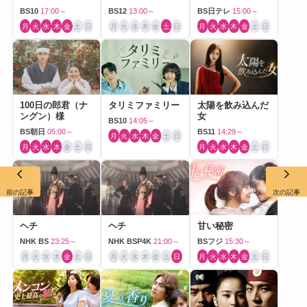
BS10
17:00～
BS12
13:00～
BS日テレ
15:00～
月
火
水
木
金
土
日
月
火
水
木
金
土
日
月
火
水
木
金
土
日
100日の郎君（ナ
タリミファミリー
太陽を飲み込んだ
ングン）様
女
BS10
14:05～
BS朝日
05:00～
BS11
14:29～
月
火
水
木
金
土
日
月
火
水
木
金
土
日
月
火
水
木
金
土
日
前の記事
次の記事
ヘチ
ヘチ
甘い秘密
NHK BS
23:25～
NHK BSP4K
21:00～
BSフジ
15:30～
月
火
水
木
金
土
日
月
火
水
木
金
土
日
月
火
水
木
金
土
日