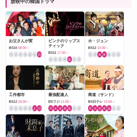
放映中の韓国ドラマ
お父さんが変
ピンクのリップス
ホ・ジュン
ティック
BS10
08:00～
BS12
15:00～
BS11
17:00～
月
火
水
木
金
土
日
月
火
水
木
金
土
日
月
火
水
木
金
土
日
工作都市
最強配達人
商道（サンド）
BS12
26:00～
BSフジ
11:00～
BS日テレ
13:00～
月
火
水
木
金
土
日
月
火
水
木
金
土
日
月
火
水
木
金
土
日