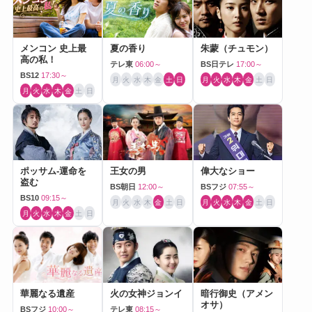
メンコン 史上最
夏の香り
朱蒙（チュモン）
高の私！
テレ東
06:00～
BS日テレ
17:00～
BS12
17:30～
月
火
水
木
金
土
日
月
火
水
木
金
土
日
月
火
水
木
金
土
日
ポッサム-運命を
王女の男
偉大なショー
盗む
BS朝日
12:00～
BSフジ
07:55～
BS10
09:15～
月
火
水
木
金
土
日
月
火
水
木
金
土
日
月
火
水
木
金
土
日
華麗なる遺産
火の女神ジョンイ
暗行御史（アメン
オサ）
BSフジ
10:00～
テレ東
08:15～