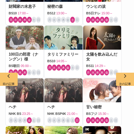
財閥家の末息子
秘密の森
ウンヒの涙
BS10
17:00～
BS12
13:00～
BS日テレ
15:00～
月
火
水
木
金
土
日
月
火
水
木
金
土
日
月
火
水
木
金
土
日
100日の郎君（ナ
タリミファミリー
太陽を飲み込んだ
ングン）様
女
BS10
14:05～
BS朝日
05:00～
BS11
14:29～
月
火
水
木
金
土
日
月
火
水
木
金
土
日
月
火
水
木
金
土
日
前の記事
次の記事
ヘチ
ヘチ
甘い秘密
NHK BS
23:25～
NHK BSP4K
21:00～
BSフジ
15:30～
月
火
水
木
金
土
日
月
火
水
木
金
土
日
月
火
水
木
金
土
日