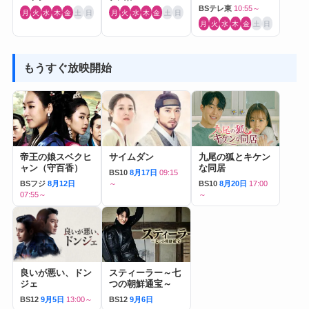
BSテレ東
10:55～
月
火
水
木
金
土
日
月
火
水
木
金
土
日
月
火
水
木
金
土
日
もうすぐ放映開始
帝王の娘スベクヒ
サイムダン
九尾の狐とキケン
ャン（守百香）
な同居
BS10
8月17日
09:15
BSフジ
8月12日
～
BS10
8月20日
17:00
07:55～
～
良いが悪い、ドン
スティーラー～七
ジェ
つの朝鮮通宝～
BS12
9月5日
13:00～
BS12
9月6日