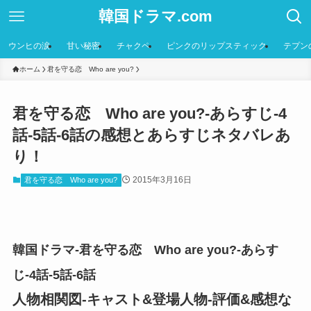
韓国ドラマ.com
ウンヒの涙
甘い秘密
チャクペ
ピンクのリップスティック
テプン
ホーム
君を守る恋 Who are you?
君を守る恋 Who are you?-あらすじ-4
話-5話-6話の感想とあらすじネタバレあ
り！
2015年3月16日
君を守る恋 Who are you?
韓国ドラマ-君を守る恋 Who are you?-あらす
じ-4話-5話-6話
人物相関図-キャスト&登場人物-評価&感想な