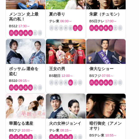
メンコン 史上最
夏の香り
朱蒙（チュモン）
高の私！
テレ東
06:00～
BS日テレ
17:00～
BS12
17:30～
月
火
水
木
金
土
日
月
火
水
木
金
土
日
月
火
水
木
金
土
日
ポッサム-運命を
王女の男
偉大なショー
盗む
BS朝日
12:00～
BSフジ
07:55～
BS10
09:15～
月
火
水
木
金
土
日
月
火
水
木
金
土
日
月
火
水
木
金
土
日
華麗なる遺産
火の女神ジョンイ
暗行御史（アメン
オサ）
BSフジ
10:00～
テレ東
08:15～
BSテレ東
10:55～
月
火
水
木
金
土
日
月
火
水
木
金
土
日