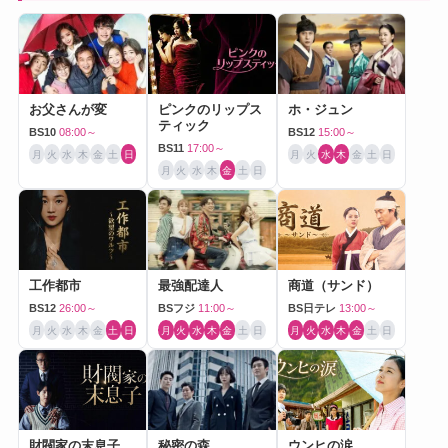
お父さんが変
ピンクのリップス
ホ・ジュン
ティック
BS10
08:00～
BS12
15:00～
BS11
17:00～
月
火
水
木
金
土
日
月
火
水
木
金
土
日
月
火
水
木
金
土
日
工作都市
最強配達人
商道（サンド）
BS12
26:00～
BSフジ
11:00～
BS日テレ
13:00～
月
火
水
木
金
土
日
月
火
水
木
金
土
日
月
火
水
木
金
土
日
財閥家の末息子
秘密の森
ウンヒの涙