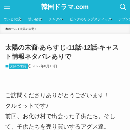
韓国ドラマ.com
ウンヒの涙
甘い秘密
チャクペ
ピンクのリップスティック
テプン
ホーム
太陽の末裔
太陽の末裔-あらすじ-11話-12話-キャス
ト情報ネタバレありで
2022年8月18日
太陽の末裔
ご訪問くださりありがとうございます！
クルミットです♪
前回、お化け村で出会った子供たち。そし
て、子供たちを売り買いするアグス達。