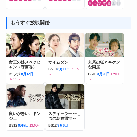
月
火
水
木
金
土
日
もうすぐ放映開始
帝王の娘スベクヒ
サイムダン
九尾の狐とキケン
ャン（守百香）
な同居
BS10
8月17日
09:15
BSフジ
8月12日
～
BS10
8月20日
17:00
07:55～
～
良いが悪い、ドン
スティーラー～七
ジェ
つの朝鮮通宝～
BS12
9月5日
13:00～
BS12
9月6日