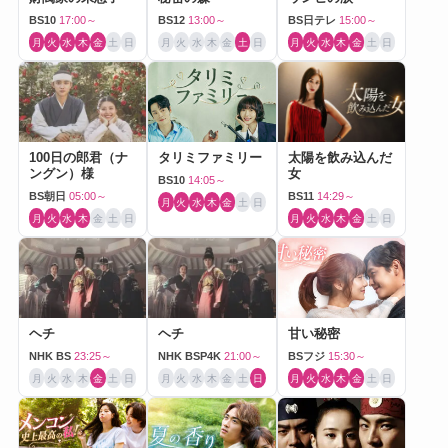
BS10
17:00～
BS12
13:00～
BS日テレ
15:00～
月
火
水
木
金
土
日
月
火
水
木
金
土
日
月
火
水
木
金
土
日
100日の郎君（ナ
タリミファミリー
太陽を飲み込んだ
ングン）様
女
BS10
14:05～
BS朝日
05:00～
BS11
14:29～
月
火
水
木
金
土
日
月
火
水
木
金
土
日
月
火
水
木
金
土
日
ヘチ
ヘチ
甘い秘密
NHK BS
23:25～
NHK BSP4K
21:00～
BSフジ
15:30～
月
火
水
木
金
土
日
月
火
水
木
金
土
日
月
火
水
木
金
土
日