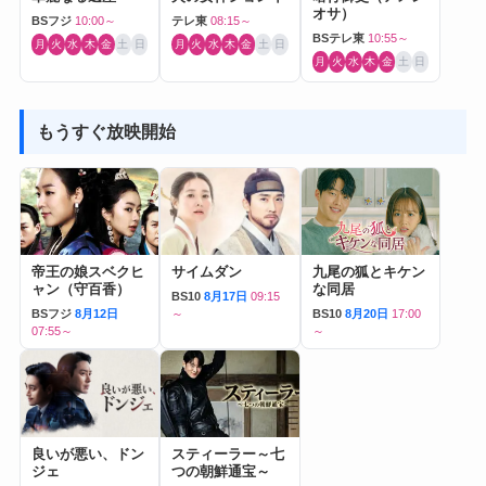
オサ）
BSフジ
10:00～
テレ東
08:15～
BSテレ東
10:55～
月
火
水
木
金
土
日
月
火
水
木
金
土
日
月
火
水
木
金
土
日
もうすぐ放映開始
帝王の娘スベクヒ
サイムダン
九尾の狐とキケン
ャン（守百香）
な同居
BS10
8月17日
09:15
BSフジ
8月12日
～
BS10
8月20日
17:00
07:55～
～
良いが悪い、ドン
スティーラー～七
ジェ
つの朝鮮通宝～