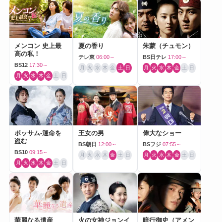
メンコン 史上最
夏の香り
朱蒙（チュモン）
高の私！
テレ東
06:00～
BS日テレ
17:00～
BS12
17:30～
月
火
水
木
金
土
日
月
火
水
木
金
土
日
月
火
水
木
金
土
日
ポッサム-運命を
王女の男
偉大なショー
盗む
BS朝日
12:00～
BSフジ
07:55～
BS10
09:15～
月
火
水
木
金
土
日
月
火
水
木
金
土
日
月
火
水
木
金
土
日
華麗なる遺産
火の女神ジョンイ
暗行御史（アメン