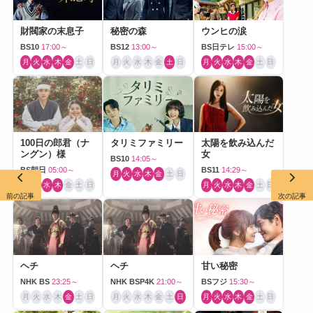
財閥家の末息子
秘密の森
ウンヒの涙
BS10
17:00～
BS12
13:00～
BS日テレ
15:00～
月
火
水
木
金
土
日
月
火
水
木
金
土
日
月
火
水
木
金
土
日
100日の郎君（ナ
タリミファミリー
太陽を飲み込んだ
ングン）様
女
BS10
14:05～
BS朝日
05:00～
BS11
14:29～
月
火
水
木
金
土
日
月
火
水
木
金
土
日
月
火
水
木
金
土
日
前の記事
次の記事
ヘチ
ヘチ
甘い秘密
NHK BS
23:25～
NHK BSP4K
21:00～
BSフジ
15:30～
月
火
水
木
金
土
日
月
火
水
木
金
土
日
月
火
水
木
金
土
日