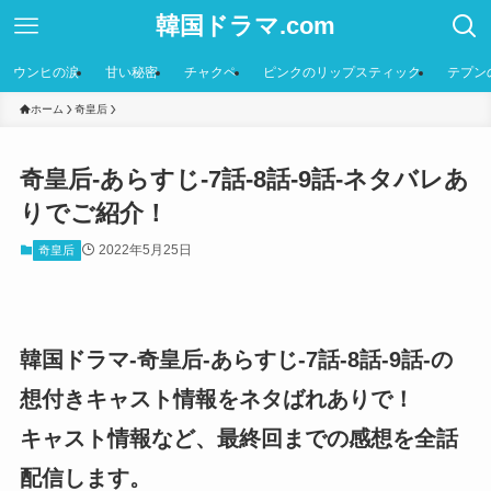
韓国ドラマ.com
ウンヒの涙
甘い秘密
チャクペ
ピンクのリップスティック
テプン
ホーム
奇皇后
奇皇后-あらすじ-7話-8話-9話-ネタバレあ
りでご紹介！
2022年5月25日
奇皇后
韓国ドラマ-奇皇后-あらすじ-7話-8話-9話-の
想付きキャスト情報をネタばれありで！
キャスト情報など、最終回までの感想を全話
配信します。