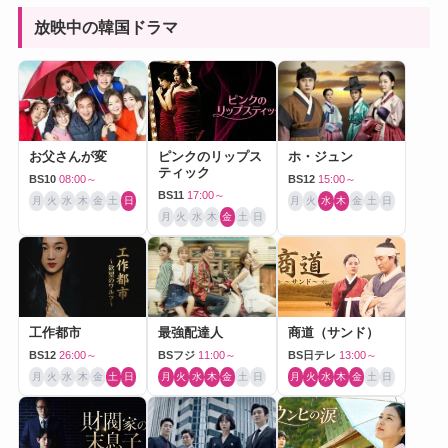
放映中の韓国ドラマ
お父さんが変
ピンクのリップス
ホ・ジュン
ティック
BS10
08:00～
BS12
15:00～
BS11
17:00～
月
火
水
木
金
土
日
月
火
水
木
金
土
日
月
火
水
木
金
土
日
工作都市
最強配達人
商道（サンド）
BS12
26:00～
BSフジ
11:00～
BS日テレ
13:00～
月
火
水
木
金
土
日
月
火
水
木
金
土
日
月
火
水
木
金
土
日