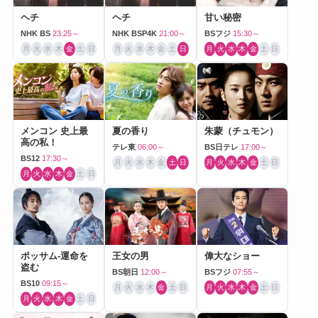
ヘチ
ヘチ
甘い秘密
NHK BS
23:25～
NHK BSP4K
21:00～
BSフジ
15:30～
月
火
水
木
金
土
日
月
火
水
木
金
土
日
月
火
水
木
金
土
日
メンコン 史上最
夏の香り
朱蒙（チュモン）
高の私！
テレ東
06:00～
BS日テレ
17:00～
BS12
17:30～
月
火
水
木
金
土
日
月
火
水
木
金
土
日
月
火
水
木
金
土
日
ポッサム-運命を
王女の男
偉大なショー
盗む
BS朝日
12:00～
BSフジ
07:55～
BS10
09:15～
月
火
水
木
金
土
日
月
火
水
木
金
土
日
月
火
水
木
金
土
日