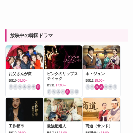
放映中の韓国ドラマ
お父さんが変
ピンクのリップス
ホ・ジュン
ティック
BS10
08:00～
BS12
15:00～
BS11
17:00～
月
火
水
木
金
土
日
月
火
水
木
金
土
日
月
火
水
木
金
土
日
工作都市
最強配達人
商道（サンド）
BS12
26:00～
BSフジ
11:00～
BS日テレ
13:00～