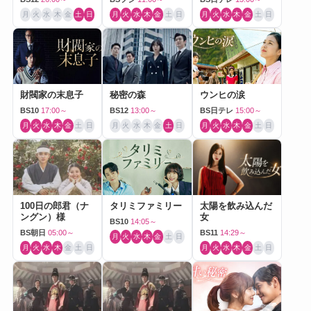
月
火
水
木
金
土
日
月
火
水
木
金
土
日
月
火
水
木
金
土
日
財閥家の末息子
秘密の森
ウンヒの涙
BS10
17:00～
BS12
13:00～
BS日テレ
15:00～
月
火
水
木
金
土
日
月
火
水
木
金
土
日
月
火
水
木
金
土
日
100日の郎君（ナ
タリミファミリー
太陽を飲み込んだ
ングン）様
女
BS10
14:05～
BS朝日
05:00～
BS11
14:29～
月
火
水
木
金
土
日
月
火
水
木
金
土
日
月
火
水
木
金
土
日