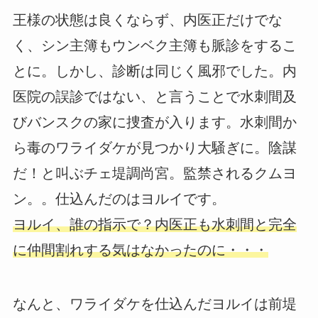
王様の状態は良くならず、内医正だけでな
く、シン主簿もウンベク主簿も脈診をするこ
とに。しかし、診断は同じく風邪でした。内
医院の誤診ではない、と言うことで水刺間及
びバンスクの家に捜査が入ります。水刺間か
ら毒のワライダケが見つかり大騒ぎに。陰謀
だ！と叫ぶチェ堤調尚宮。監禁されるクムヨ
ン。。仕込んだのはヨルイです。
ヨルイ、誰の指示で？内医正も水刺間と完全
に仲間割れする気はなかったのに・・・
なんと、ワライダケを仕込んだヨルイは前堤