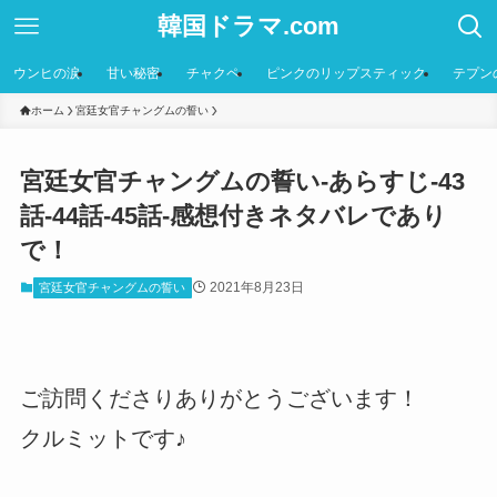
韓国ドラマ.com
ウンヒの涙
甘い秘密
チャクペ
ピンクのリップスティック
テプン
ホーム
宮廷女官チャングムの誓い
宮廷女官チャングムの誓い-あらすじ-43
話-44話-45話-感想付きネタバレであり
で！
2021年8月23日
宮廷女官チャングムの誓い
ご訪問くださりありがとうございます！
クルミットです♪