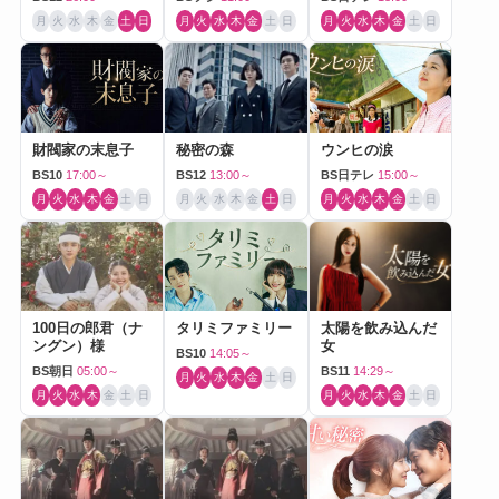
月
火
水
木
金
土
日
月
火
水
木
金
土
日
月
火
水
木
金
土
日
財閥家の末息子
秘密の森
ウンヒの涙
BS10
17:00～
BS12
13:00～
BS日テレ
15:00～
月
火
水
木
金
土
日
月
火
水
木
金
土
日
月
火
水
木
金
土
日
100日の郎君（ナ
タリミファミリー
太陽を飲み込んだ
ングン）様
女
BS10
14:05～
BS朝日
05:00～
BS11
14:29～
月
火
水
木
金
土
日
月
火
水
木
金
土
日
月
火
水
木
金
土
日