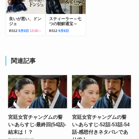
良いが悪い、ドン
スティーラー～七
ジェ
つの朝鮮通宝～
BS12
9月5日
13:00～
BS12
9月6日
関連記事
宮廷女官チャングムの誓
宮廷女官チャングムの誓
い-あらすじ-最終回(54話)-
い-あらすじ-52話-53話-54
結末は！？
話-感想付きネタバレであ