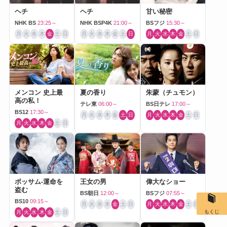
ヘチ
ヘチ
甘い秘密
NHK BS
23:25～
NHK BSP4K
21:00～
BSフジ
15:30～
月
火
水
木
金
土
日
月
火
水
木
金
土
日
月
火
水
木
金
土
日
メンコン 史上最
夏の香り
朱蒙（チュモン）
高の私！
テレ東
06:00～
BS日テレ
17:00～
BS12
17:30～
月
火
水
木
金
土
日
月
火
水
木
金
土
日
月
火
水
木
金
土
日
ポッサム-運命を
王女の男
偉大なショー
盗む
BS朝日
12:00～
BSフジ
07:55～
BS10
09:15～
月
火
水
木
金
土
日
月
火
水
木
金
土
日
もくじ
月
火
水
木
金
土
日