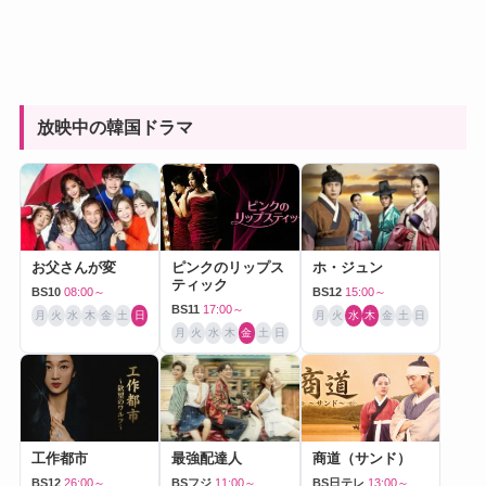
放映中の韓国ドラマ
お父さんが変
ピンクのリップス
ホ・ジュン
ティック
BS10
08:00～
BS12
15:00～
BS11
17:00～
月
火
水
木
金
土
日
月
火
水
木
金
土
日
月
火
水
木
金
土
日
工作都市
最強配達人
商道（サンド）
BS12
26:00～
BSフジ
11:00～
BS日テレ
13:00～