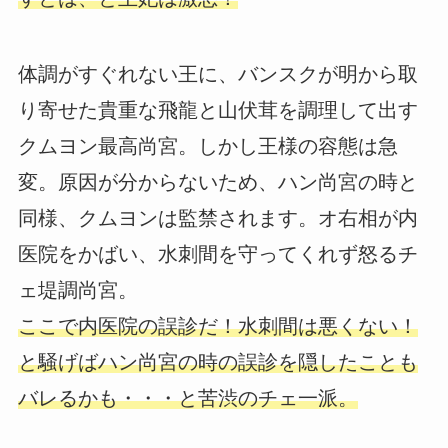
体調がすぐれない王に、バンスクが明から取
り寄せた貴重な飛龍と山伏茸を調理して出す
クムヨン最高尚宮。しかし王様の容態は急
変。原因が分からないため、ハン尚宮の時と
同様、クムヨンは監禁されます。オ右相が内
医院をかばい、水刺間を守ってくれず怒るチ
ェ堤調尚宮。
ここで内医院の誤診だ！水刺間は悪くない！
と騒げばハン尚宮の時の誤診を隠したことも
バレるかも・・・と苦渋のチェ一派。