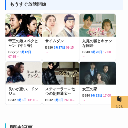
もうすぐ放映開始
帝王の娘スベクヒ
サイムダン
九尾の狐とキケン
ャン（守百香）
な同居
BS10
8月17日
09:15
BSフジ
8月12日
～
BS10
8月20日
17:00
07:55～
～
良いが悪い、ドン
スティーラー～七
女王の家
ジェ
つの朝鮮通宝～
BS10
9月23日
17:00
BS12
9月5日
13:00～
BS12
9月6日
26:00～
～
もくじ
関連記事