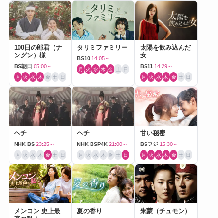
100日の郎君（ナ
タリミファミリー
太陽を飲み込んだ
ングン）様
女
BS10
14:05～
BS朝日
05:00～
BS11
14:29～
月
火
水
木
金
土
日
月
火
水
木
金
土
日
月
火
水
木
金
土
日
ヘチ
ヘチ
甘い秘密
NHK BS
23:25～
NHK BSP4K
21:00～
BSフジ
15:30～
月
火
水
木
金
土
日
月
火
水
木
金
土
日
月
火
水
木
金
土
日
メンコン 史上最
夏の香り
朱蒙（チュモン）