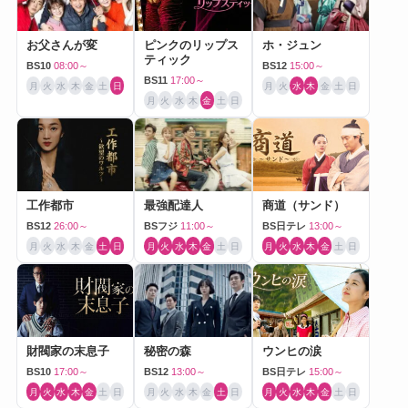
お父さんが変
ピンクのリップス
ホ・ジュン
ティック
BS10
08:00～
BS12
15:00～
BS11
17:00～
月
火
水
木
金
土
日
月
火
水
木
金
土
日
月
火
水
木
金
土
日
工作都市
最強配達人
商道（サンド）
BS12
26:00～
BSフジ
11:00～
BS日テレ
13:00～
月
火
水
木
金
土
日
月
火
水
木
金
土
日
月
火
水
木
金
土
日
財閥家の末息子
秘密の森
ウンヒの涙
BS10
17:00～
BS12
13:00～
BS日テレ
15:00～
月
火
水
木
金
土
日
月
火
水
木
金
土
日
月
火
水
木
金
土
日