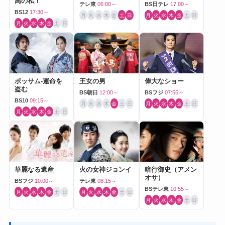
高の私！
テレ東
06:00～
BS日テレ
17:00～
BS12
17:30～
月
火
水
木
金
土
日
月
火
水
木
金
土
日
月
火
水
木
金
土
日
ポッサム-運命を
王女の男
偉大なショー
盗む
BS朝日
12:00～
BSフジ
07:55～
BS10
09:15～
月
火
水
木
金
土
日
月
火
水
木
金
土
日
月
火
水
木
金
土
日
華麗なる遺産
火の女神ジョンイ
暗行御史（アメン
オサ）
BSフジ
10:00～
テレ東
08:15～
BSテレ東
10:55～
月
火
水
木
金
土
日
月
火
水
木
金
土
日
月
火
水
木
金
土
日