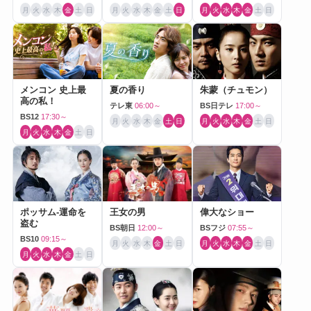
月
火
水
木
金
土
日
月
火
水
木
金
土
日
月
火
水
木
金
土
日
メンコン 史上最
夏の香り
朱蒙（チュモン）
高の私！
テレ東
06:00～
BS日テレ
17:00～
BS12
17:30～
月
火
水
木
金
土
日
月
火
水
木
金
土
日
月
火
水
木
金
土
日
ポッサム-運命を
王女の男
偉大なショー
盗む
BS朝日
12:00～
BSフジ
07:55～
BS10
09:15～
月
火
水
木
金
土
日
月
火
水
木
金
土
日
月
火
水
木
金
土
日