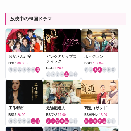
放映中の韓国ドラマ
お父さんが変
ピンクのリップス
ホ・ジュン
ティック
BS10
08:00～
BS12
15:00～
BS11
17:00～
月
火
水
木
金
土
日
月
火
水
木
金
土
日
月
火
水
木
金
土
日
工作都市
最強配達人
商道（サンド）
BS12
26:00～
BSフジ
11:00～
BS日テレ
13:00～
月
火
水
木
金
土
日
月
火
水
木
金
土
日
月
火
水
木
金
土
日