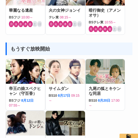
華麗なる遺産
火の女神ジョンイ
暗行御史（アメン
オサ）
BSフジ
10:00～
テレ東
08:15～
BSテレ東
10:55～
月
火
水
木
金
土
日
月
火
水
木
金
土
日
月
火
水
木
金
土
日
もうすぐ放映開始
帝王の娘スベクヒ
サイムダン
九尾の狐とキケン
ャン（守百香）
な同居
BS10
8月17日
09:15
BSフジ
8月12日
～
BS10
8月20日
17:00
07:55～
～