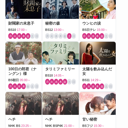
財閥家の末息子
秘密の森
ウンヒの涙
BS10
17:00～
BS12
13:00～
BS日テレ
15:00～
月
火
水
木
金
土
日
月
火
水
木
金
土
日
月
火
水
木
金
土
日
100日の郎君（ナ
タリミファミリー
太陽を飲み込んだ
ングン）様
女
BS10
14:05～
BS朝日
05:00～
BS11
14:29～
月
火
水
木
金
土
日
月
火
水
木
金
土
日
月
火
水
木
金
土
日
ヘチ
ヘチ
甘い秘密
NHK BS
23:25～
NHK BSP4K
21:00～
BSフジ
15:30～