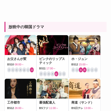
放映中の韓国ドラマ
お父さんが変
ピンクのリップス
ホ・ジュン
ティック
BS10
08:00～
BS12
15:00～
BS11
17:00～
月
火
水
木
金
土
日
月
火
水
木
金
土
日
月
火
水
木
金
土
日
工作都市
最強配達人
商道（サンド）
BS12
26:00～
BSフジ
11:00～
BS日テレ
13:00～