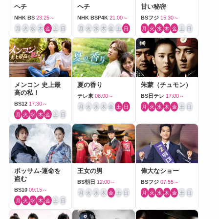
ヘチ
ヘチ
甘い秘密
NHK BS
23:25～
NHK BSP4K
21:00～
BSフジ
15:30～
月
火
水
木
金
土
日
月
火
水
木
金
土
日
月
火
水
木
金
土
日
メンコン 史上最
夏の香り
朱蒙（チュモン）
高の私！
テレ東
06:00～
BS日テレ
17:00～
BS12
17:30～
月
火
水
木
金
土
日
月
火
水
木
金
土
日
月
火
水
木
金
土
日
ポッサム-運命を
王女の男
偉大なショー
盗む
BS朝日
12:00～
BSフジ
07:55～
BS10
09:15～
月
火
水
木
金
土
日
月
火
水
木
金
土
日
月
火
水
木
金
土
日