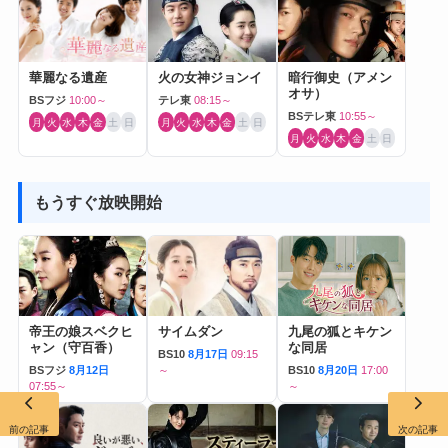
華麗なる遺産
火の女神ジョンイ
暗行御史（アメン
オサ）
BSフジ
10:00～
テレ東
08:15～
BSテレ東
10:55～
月
火
水
木
金
土
日
月
火
水
木
金
土
日
月
火
水
木
金
土
日
もうすぐ放映開始
帝王の娘スベクヒ
サイムダン
九尾の狐とキケン
ャン（守百香）
な同居
BS10
8月17日
09:15
BSフジ
8月12日
～
BS10
8月20日
17:00
07:55～
～
前の記事
次の記事