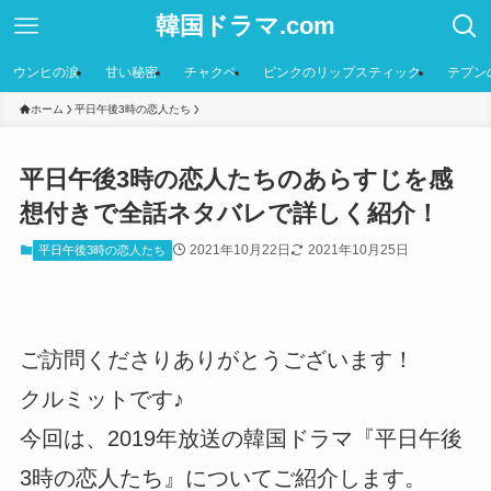
韓国ドラマ.com
ウンヒの涙
甘い秘密
チャクペ
ピンクのリップスティック
テプン
ホーム
平日午後3時の恋人たち
平日午後3時の恋人たちのあらすじを感
想付きで全話ネタバレで詳しく紹介！
2021年10月22日
2021年10月25日
平日午後3時の恋人たち
ご訪問くださりありがとうございます！
クルミットです♪
今回は、2019年放送の韓国ドラマ『平日午後
3時の恋人たち』についてご紹介します。