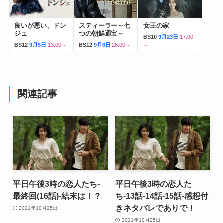
良いが悪い、ドン
スティーラー～七
女王の家
ジェ
つの朝鮮通宝～
BS10
9月23日
17:00
BS12
9月5日
13:00～
BS12
9月6日
26:00～
～
関連記事
平日午後3時の恋人たち-
平日午後3時の恋人た
最終回(16話)-結末は！？
ち-13話-14話-15話-感想付
きネタバレでありで！
2021年10月25日
2021年10月25日