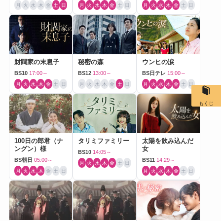
月
火
水
木
金
土
日
月
火
水
木
金
土
日
月
火
水
木
金
土
日
財閥家の末息子
秘密の森
ウンヒの涙
BS10
17:00～
BS12
13:00～
BS日テレ
15:00～
月
火
水
木
金
土
日
月
火
水
木
金
土
日
月
火
水
木
金
土
日
もくじ
100日の郎君（ナ
タリミファミリー
太陽を飲み込んだ
ングン）様
女
BS10
14:05～
BS朝日
05:00～
BS11
14:29～
月
火
水
木
金
土
日
月
火
水
木
金
土
日
月
火
水
木
金
土
日