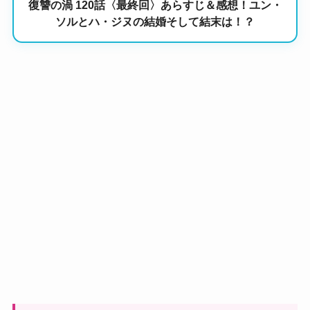
復讐の渦 120話〈最終回〉あらすじ＆感想！ユン・
ソルとハ・ジヌの結婚そして結末は！？