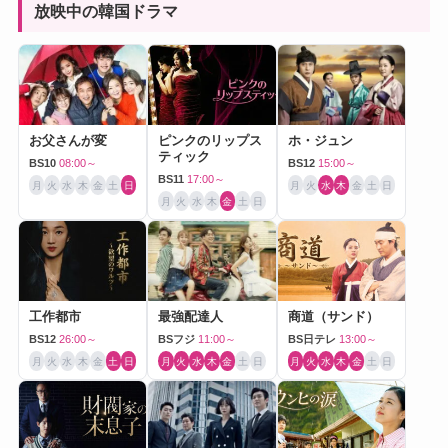
放映中の韓国ドラマ
お父さんが変
ピンクのリップス
ホ・ジュン
ティック
BS10
08:00～
BS12
15:00～
BS11
17:00～
月
火
水
木
金
土
日
月
火
水
木
金
土
日
月
火
水
木
金
土
日
工作都市
最強配達人
商道（サンド）
BS12
26:00～
BSフジ
11:00～
BS日テレ
13:00～
月
火
水
木
金
土
日
月
火
水
木
金
土
日
月
火
水
木
金
土
日