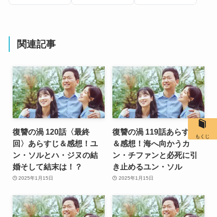
関連記事
復讐の渦 120話〈最終
復讐の渦 119話あらすじ
もくじ
回〉あらすじ＆感想！ユ
＆感想！海へ向かうカ
ン・ソルとハ・ジヌの結
ン・チファンと必死に引
婚そして結末は！？
き止めるユン・ソル
2025年1月15日
2025年1月15日