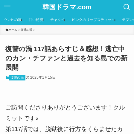
韓国ドラマ.com
ウンヒの涙
甘い秘密
チャクペ
ピンクのリップスティック
テプン
ホーム
復讐の渦
復讐の渦 117話あらすじ＆感想！逃亡中
のカン・チファンと過去を知る島での新
展開
2025年1月15日
復讐の渦
ご訪問くださりありがとうございます！クル
ミットです♪
第117話では、脱獄後に行方をくらませたカ