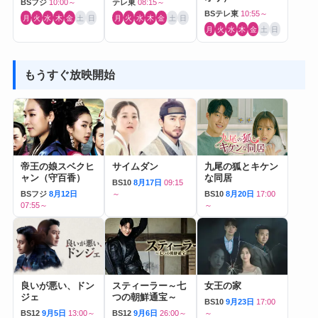
BSフジ
10:00～
テレ東
08:15～
BSテレ東
10:55～
月
火
水
木
金
土
日
月
火
水
木
金
土
日
月
火
水
木
金
土
日
もうすぐ放映開始
帝王の娘スベクヒ
サイムダン
九尾の狐とキケン
ャン（守百香）
な同居
BS10
8月17日
09:15
BSフジ
8月12日
～
BS10
8月20日
17:00
07:55～
～
良いが悪い、ドン
スティーラー～七
女王の家
ジェ
つの朝鮮通宝～
BS10
9月23日
17:00
BS12
9月5日
13:00～
BS12
9月6日
26:00～
～