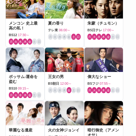
メンコン 史上最
夏の香り
朱蒙（チュモン）
高の私！
テレ東
06:00～
BS日テレ
17:00～
BS12
17:30～
月
火
水
木
金
土
日
月
火
水
木
金
土
日
月
火
水
木
金
土
日
ポッサム-運命を
王女の男
偉大なショー
盗む
BS朝日
12:00～
BSフジ
07:55～
BS10
09:15～
月
火
水
木
金
土
日
月
火
水
木
金
土
日
月
火
水
木
金
土
日
華麗なる遺産
火の女神ジョンイ
暗行御史（アメン
オサ）