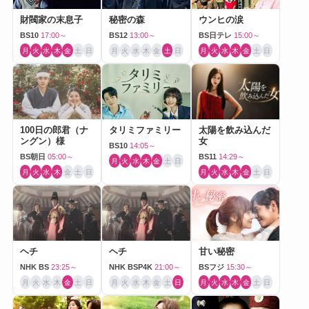
財閥家の末息子
秘密の森
ウンヒの涙
BS10
17:00～
BS12
13:00～
BS日テレ
15:00～
月
火
水
木
金
土
日
月
火
水
木
金
土
日
月
火
水
木
金
土
日
100日の郎君（ナ
タリミファミリー
太陽を飲み込んだ
ングン）様
女
BS10
14:05～
BS朝日
05:00～
BS11
14:29～
月
火
水
木
金
土
日
月
火
水
木
金
土
日
月
火
水
木
金
土
日
ヘチ
ヘチ
甘い秘密
NHK BS
23:25～
NHK BSP4K
21:00～
BSフジ
15:30～
月
火
水
木
金
土
日
月
火
水
木
金
土
日
月
火
水
木
金
土
日