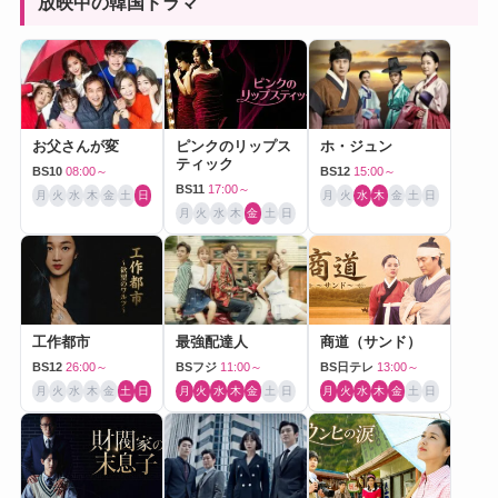
放映中の韓国ドラマ
お父さんが変
ピンクのリップス
ホ・ジュン
ティック
BS10
08:00～
BS12
15:00～
BS11
17:00～
月
火
水
木
金
土
日
月
火
水
木
金
土
日
月
火
水
木
金
土
日
工作都市
最強配達人
商道（サンド）
BS12
26:00～
BSフジ
11:00～
BS日テレ
13:00～
月
火
水
木
金
土
日
月
火
水
木
金
土
日
月
火
水
木
金
土
日