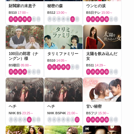
財閥家の末息子
秘密の森
ウンヒの涙
BS10
17:00～
BS12
13:00～
BS日テレ
15:00～
月
火
水
木
金
土
日
月
火
水
木
金
土
日
月
火
水
木
金
土
日
100日の郎君（ナ
タリミファミリー
太陽を飲み込んだ
ングン）様
女
BS10
14:05～
BS朝日
05:00～
BS11
14:29～
月
火
水
木
金
土
日
月
火
水
木
金
土
日
月
火
水
木
金
土
日
ヘチ
ヘチ
甘い秘密
NHK BS
23:25～
NHK BSP4K
21:00～
BSフジ
15:30～
月
火
水
木
金
土
日
月
火
水
木
金
土
日
月
火
水
木
金
土
日