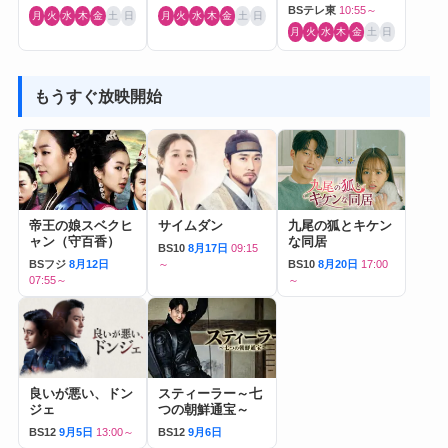
BSテレ東
10:55～
月
火
水
木
金
土
日
月
火
水
木
金
土
日
月
火
水
木
金
土
日
もうすぐ放映開始
帝王の娘スベクヒ
サイムダン
九尾の狐とキケン
ャン（守百香）
な同居
BS10
8月17日
09:15
BSフジ
8月12日
～
BS10
8月20日
17:00
07:55～
～
良いが悪い、ドン
スティーラー～七
ジェ
つの朝鮮通宝～
BS12
9月5日
13:00～
BS12
9月6日