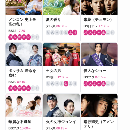
メンコン 史上最
夏の香り
朱蒙（チュモン）
高の私！
テレ東
06:00～
BS日テレ
17:00～
BS12
17:30～
月
火
水
木
金
土
日
月
火
水
木
金
土
日
月
火
水
木
金
土
日
ポッサム-運命を
王女の男
偉大なショー
盗む
BS朝日
12:00～
BSフジ
07:55～
BS10
09:15～
月
火
水
木
金
土
日
月
火
水
木
金
土
日
月
火
水
木
金
土
日
華麗なる遺産
火の女神ジョンイ
暗行御史（アメン
オサ）
BSフジ
10:00～
テレ東
08:15～