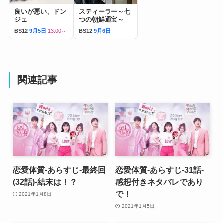
良いが悪い、ドン
スティーラー～七
ジェ
つの朝鮮通宝～
BS12
9月5日
13:00～
BS12
9月6日
関連記事
恋愛体質-あらすじ-最終回
恋愛体質-あらすじ-31話-
(32話)-結末は！？
感想付きネタバレであり
で！
2021年1月8日
2021年1月5日