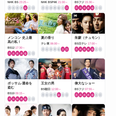
NHK BS
23:25～
NHK BSP4K
21:00～
BSフジ
15:30～
月
火
水
木
金
土
日
月
火
水
木
金
土
日
月
火
水
木
金
土
日
メンコン 史上最
夏の香り
朱蒙（チュモン）
高の私！
テレ東
06:00～
BS日テレ
17:00～
BS12
17:30～
月
火
水
木
金
土
日
月
火
水
木
金
土
日
月
火
水
木
金
土
日
ポッサム-運命を
王女の男
偉大なショー
盗む
BS朝日
12:00～
BSフジ
07:55～
BS10
09:15～
月
火
水
木
金
土
日
月
火
水
木
金
土
日
月
火
水
木
金
土
日