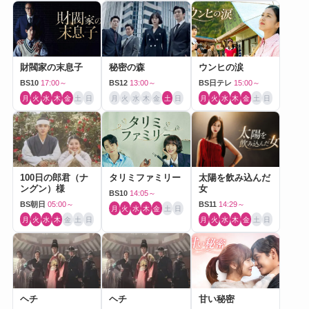
財閥家の末息子
秘密の森
ウンヒの涙
BS10
17:00～
BS12
13:00～
BS日テレ
15:00～
月
火
水
木
金
土
日
月
火
水
木
金
土
日
月
火
水
木
金
土
日
100日の郎君（ナ
タリミファミリー
太陽を飲み込んだ
ングン）様
女
BS10
14:05～
BS朝日
05:00～
BS11
14:29～
月
火
水
木
金
土
日
月
火
水
木
金
土
日
月
火
水
木
金
土
日
ヘチ
ヘチ
甘い秘密