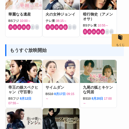
華麗なる遺産
火の女神ジョンイ
暗行御史（アメン
オサ）
BSフジ
10:00～
テレ東
08:15～
BSテレ東
10:55～
月
火
水
木
金
土
日
月
火
水
木
金
土
日
月
火
水
木
金
土
日
もくじ
もうすぐ放映開始
帝王の娘スベクヒ
サイムダン
九尾の狐とキケン
ャン（守百香）
な同居
BS10
8月17日
09:15
BSフジ
8月12日
～
BS10
8月20日
17:00
07:55～
～