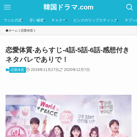
韓国ドラマ.com
ウンヒの涙
甘い秘密
チャクペ
ピンクのリップスティック
テプン
ホーム
恋愛体質
恋愛体質-あらすじ-4話-5話-6話-感想付き
ネタバレでありで！
2019年11月27日
2020年12月7日
恋愛体質