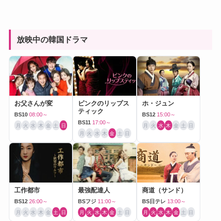
放映中の韓国ドラマ
お父さんが変
ピンクのリップス
ホ・ジュン
ティック
BS10
08:00～
BS12
15:00～
BS11
17:00～
月
火
水
木
金
土
日
月
火
水
木
金
土
日
月
火
水
木
金
土
日
工作都市
最強配達人
商道（サンド）
BS12
26:00～
BSフジ
11:00～
BS日テレ
13:00～
月
火
水
木
金
土
日
月
火
水
木
金
土
日
月
火
水
木
金
土
日