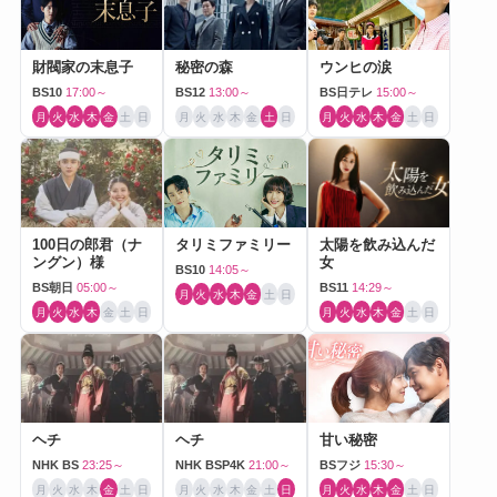
財閥家の末息子
秘密の森
ウンヒの涙
BS10
17:00～
BS12
13:00～
BS日テレ
15:00～
月
火
水
木
金
土
日
月
火
水
木
金
土
日
月
火
水
木
金
土
日
100日の郎君（ナ
タリミファミリー
太陽を飲み込んだ
ングン）様
女
BS10
14:05～
BS朝日
05:00～
BS11
14:29～
月
火
水
木
金
土
日
月
火
水
木
金
土
日
月
火
水
木
金
土
日
ヘチ
ヘチ
甘い秘密
NHK BS
23:25～
NHK BSP4K
21:00～
BSフジ
15:30～
月
火
水
木
金
土
日
月
火
水
木
金
土
日
月
火
水
木
金
土
日