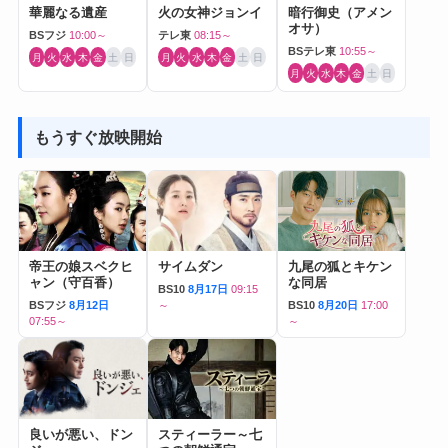
華麗なる遺産
火の女神ジョンイ
暗行御史（アメン
オサ）
BSフジ
10:00～
テレ東
08:15～
BSテレ東
10:55～
月
火
水
木
金
土
日
月
火
水
木
金
土
日
月
火
水
木
金
土
日
もうすぐ放映開始
帝王の娘スベクヒ
サイムダン
九尾の狐とキケン
ャン（守百香）
な同居
BS10
8月17日
09:15
BSフジ
8月12日
～
BS10
8月20日
17:00
07:55～
～
良いが悪い、ドン
スティーラー～七