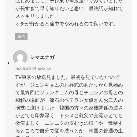
はじめまして、テレ東で今放送中でみていました
が長すぎて早く知りたいと思い、最終話が知れて
スッキリしました。
オチが分かると途中でやめれるので良いです。
返信
シマエナガ
2022年3月1日 10:54 AM
TV東京の放送見ました。最初を見ていないので
すが、ジュンギョムのお葬式のあたりから見始め
て最終回にジュンギョムの母とチョンアの母との
和解の場面が 流石のベテラン女優さんお二人の
演技に泣けました。韓国の方々の家族関係の濃さ
がとても印象深く トジヌと義父の交流がとても
微笑ましく ニンニクの皮むきの様子や 散髪す
るところで自分で髪を洗うとか 韓国の普通の生