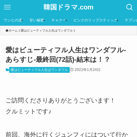
韓国ドラマ.com
ウンヒの涙
甘い秘密
チャクペ
ピンクのリップスティック
テプン
ホーム
愛はビューティフル人生はワンダフル
愛はビューティフル人生はワンダフル-
あらすじ-最終回(72話)-結末は！？
2022年1月24日
愛はビューティフル人生はワンダフル
ご訪問くださりありがとうございます！
クルミットです♪
前回、海外に行くジュンフィにはついて行か