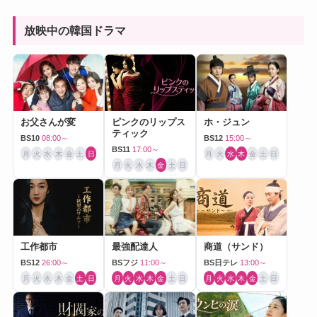
放映中の韓国ドラマ
お父さんが変
ピンクのリップス
ホ・ジュン
ティック
BS10
08:00～
BS12
15:00～
BS11
17:00～
月
火
水
木
金
土
日
月
火
水
木
金
土
日
月
火
水
木
金
土
日
工作都市
最強配達人
商道（サンド）
BS12
26:00～
BSフジ
11:00～
BS日テレ
13:00～
月
火
水
木
金
土
日
月
火
水
木
金
土
日
月
火
水
木
金
土
日