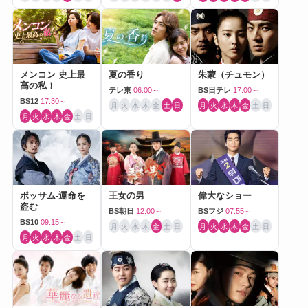
メンコン 史上最
夏の香り
朱蒙（チュモン）
高の私！
テレ東
06:00～
BS日テレ
17:00～
BS12
17:30～
月
火
水
木
金
土
日
月
火
水
木
金
土
日
月
火
水
木
金
土
日
ポッサム-運命を
王女の男
偉大なショー
盗む
BS朝日
12:00～
BSフジ
07:55～
BS10
09:15～
月
火
水
木
金
土
日
月
火
水
木
金
土
日
月
火
水
木
金
土
日