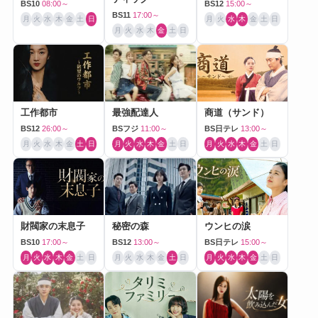
BS10
08:00～
BS12
15:00～
BS11
17:00～
月
火
水
木
金
土
日
月
火
水
木
金
土
日
月
火
水
木
金
土
日
工作都市
最強配達人
商道（サンド）
BS12
26:00～
BSフジ
11:00～
BS日テレ
13:00～
月
火
水
木
金
土
日
月
火
水
木
金
土
日
月
火
水
木
金
土
日
財閥家の末息子
秘密の森
ウンヒの涙
BS10
17:00～
BS12
13:00～
BS日テレ
15:00～
月
火
水
木
金
土
日
月
火
水
木
金
土
日
月
火
水
木
金
土
日