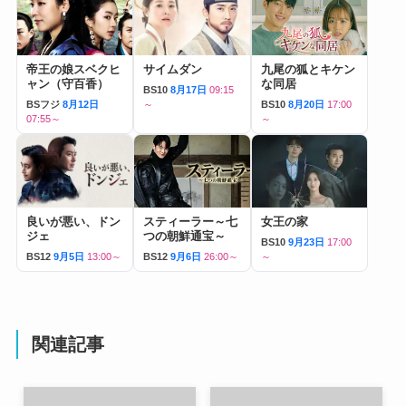
帝王の娘スベクヒ
サイムダン
九尾の狐とキケン
ャン（守百香）
な同居
BS10
8月17日
09:15
BSフジ
8月12日
～
BS10
8月20日
17:00
07:55～
～
良いが悪い、ドン
スティーラー～七
女王の家
ジェ
つの朝鮮通宝～
BS10
9月23日
17:00
BS12
9月5日
13:00～
BS12
9月6日
26:00～
～
関連記事