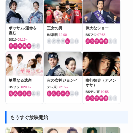
ポッサム-運命を
王女の男
偉大なショー
盗む
BS朝日
12:00～
BSフジ
07:55～
BS10
09:15～
月
火
水
木
金
土
日
月
火
水
木
金
土
日
月
火
水
木
金
土
日
華麗なる遺産
火の女神ジョンイ
暗行御史（アメン
オサ）
BSフジ
10:00～
テレ東
08:15～
BSテレ東
10:55～
月
火
水
木
金
土
日
月
火
水
木
金
土
日
月
火
水
木
金
土
日
もうすぐ放映開始