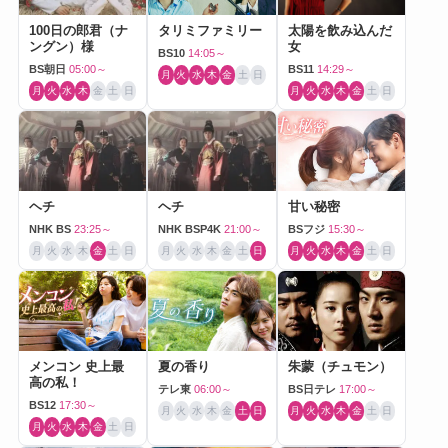
100日の郎君（ナ
タリミファミリー
太陽を飲み込んだ
ングン）様
女
BS10
14:05～
BS朝日
05:00～
BS11
14:29～
月
火
水
木
金
土
日
月
火
水
木
金
土
日
月
火
水
木
金
土
日
ヘチ
ヘチ
甘い秘密
NHK BS
23:25～
NHK BSP4K
21:00～
BSフジ
15:30～
月
火
水
木
金
土
日
月
火
水
木
金
土
日
月
火
水
木
金
土
日
メンコン 史上最
夏の香り
朱蒙（チュモン）
高の私！
テレ東
06:00～
BS日テレ
17:00～
BS12
17:30～
月
火
水
木
金
土
日
月
火
水
木
金
土
日
月
火
水
木
金
土
日