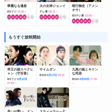
華麗なる遺産
火の女神ジョンイ
暗行御史（アメン
オサ）
BSフジ
10:00～
テレ東
08:15～
BSテレ東
10:55～
月
火
水
木
金
土
日
月
火
水
木
金
土
日
月
火
水
木
金
土
日
もうすぐ放映開始
帝王の娘スベクヒ
サイムダン
九尾の狐とキケン
ャン（守百香）
な同居
BS10
8月17日
09:15
BSフジ
8月12日
～
BS10
8月20日
17:00
07:55～
～
良いが悪い、ドン
スティーラー～七