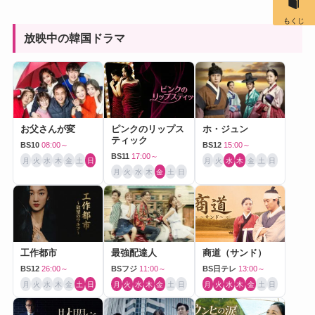
もくじ
放映中の韓国ドラマ
お父さんが変
ピンクのリップス
ホ・ジュン
ティック
BS10
08:00～
BS12
15:00～
BS11
17:00～
月
火
水
木
金
土
日
月
火
水
木
金
土
日
月
火
水
木
金
土
日
工作都市
最強配達人
商道（サンド）
BS12
26:00～
BSフジ
11:00～
BS日テレ
13:00～
月
火
水
木
金
土
日
月
火
水
木
金
土
日
月
火
水
木
金
土
日