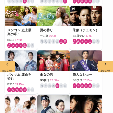
月
火
水
木
金
土
日
月
火
水
木
金
土
日
月
火
水
木
金
土
日
メンコン 史上最
夏の香り
朱蒙（チュモン）
高の私！
テレ東
06:00～
BS日テレ
17:00～
BS12
17:30～
月
火
水
木
金
土
日
月
火
水
木
金
土
日
月
火
水
木
金
土
日
前の記事
次の記事
ポッサム-運命を
王女の男
偉大なショー
盗む
BS朝日
12:00～
BSフジ
07:55～
BS10
09:15～
月
火
水
木
金
土
日
月
火
水
木
金
土
日
月
火
水
木
金
土
日