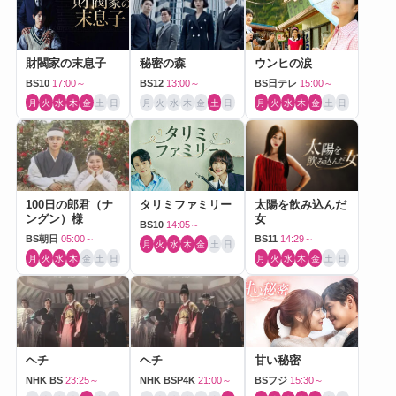
財閥家の末息子
秘密の森
ウンヒの涙
BS10
17:00～
BS12
13:00～
BS日テレ
15:00～
月
火
水
木
金
土
日
月
火
水
木
金
土
日
月
火
水
木
金
土
日
100日の郎君（ナ
タリミファミリー
太陽を飲み込んだ
ングン）様
女
BS10
14:05～
BS朝日
05:00～
BS11
14:29～
月
火
水
木
金
土
日
月
火
水
木
金
土
日
月
火
水
木
金
土
日
ヘチ
ヘチ
甘い秘密
NHK BS
23:25～
NHK BSP4K
21:00～
BSフジ
15:30～