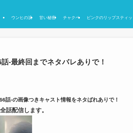
ウンヒの涙
甘い秘密
チャクペ
ピンクのリップスティッ
-66話-最終回までネタバレありで！
話-66話-の画像つきキャスト情報をネタばれありで！
全話配信します。