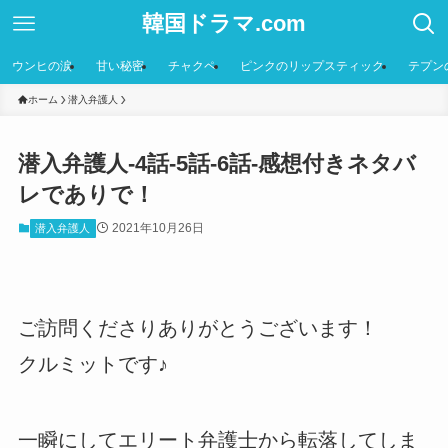
韓国ドラマ.com
ウンヒの涙
甘い秘密
チャクペ
ピンクのリップスティック
テプン
ホーム
潜入弁護人
潜入弁護人-4話-5話-6話-感想付きネタバ
レでありで！
2021年10月26日
潜入弁護人
ご訪問くださりありがとうございます！
クルミットです♪
一瞬にしてエリート弁護士から転落してしま