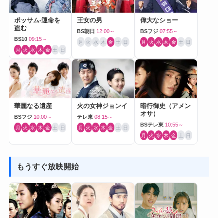
ポッサム-運命を
王女の男
偉大なショー
盗む
BS朝日
12:00～
BSフジ
07:55～
BS10
09:15～
月
火
水
木
金
土
日
月
火
水
木
金
土
日
月
火
水
木
金
土
日
華麗なる遺産
火の女神ジョンイ
暗行御史（アメン
オサ）
BSフジ
10:00～
テレ東
08:15～
BSテレ東
10:55～
月
火
水
木
金
土
日
月
火
水
木
金
土
日
月
火
水
木
金
土
日
もうすぐ放映開始