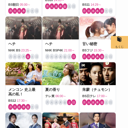
BS10
14:05～
BS朝日
05:00～
BS11
14:29～
月
火
水
木
金
土
日
月
火
水
木
金
土
日
月
火
水
木
金
土
日
ヘチ
ヘチ
甘い秘密
もくじ
NHK BS
23:25～
NHK BSP4K
21:00～
BSフジ
15:30～
月
火
水
木
金
土
日
月
火
水
木
金
土
日
月
火
水
木
金
土
日
メンコン 史上最
夏の香り
朱蒙（チュモン）
高の私！
テレ東
06:00～
BS日テレ
17:00～
BS12
17:30～
月
火
水
木
金
土
日
月
火
水
木
金
土
日
月
火
水
木
金
土
日