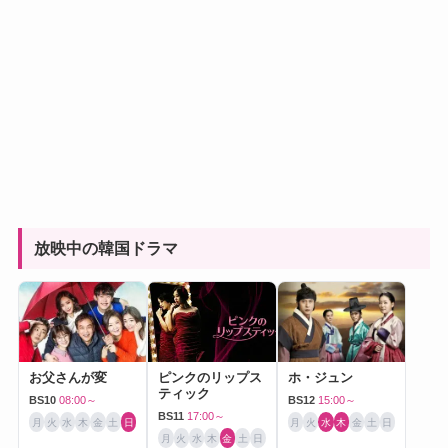
放映中の韓国ドラマ
お父さんが変
ピンクのリップス
ホ・ジュン
ティック
BS10
08:00～
BS12
15:00～
BS11
17:00～
月
火
水
木
金
土
日
月
火
水
木
金
土
日
月
火
水
木
金
土
日