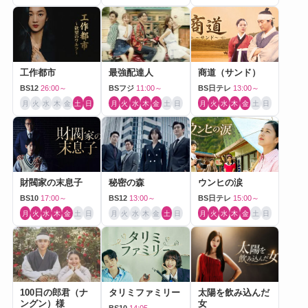
工作都市
最強配達人
商道（サンド）
BS12
26:00～
BSフジ
11:00～
BS日テレ
13:00～
月
火
水
木
金
土
日
月
火
水
木
金
土
日
月
火
水
木
金
土
日
財閥家の末息子
秘密の森
ウンヒの涙
BS10
17:00～
BS12
13:00～
BS日テレ
15:00～
月
火
水
木
金
土
日
月
火
水
木
金
土
日
月
火
水
木
金
土
日
100日の郎君（ナ
タリミファミリー
太陽を飲み込んだ
ングン）様
女