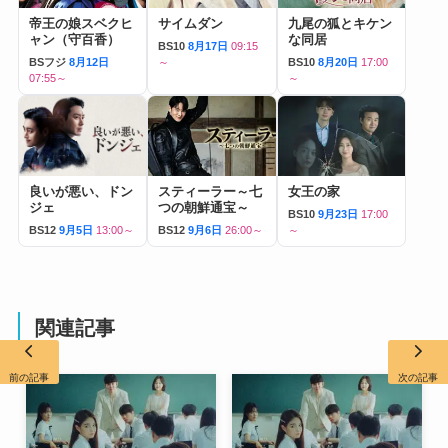
帝王の娘スベクヒ
サイムダン
九尾の狐とキケン
ャン（守百香）
な同居
BS10
8月17日
09:15
BSフジ
8月12日
～
BS10
8月20日
17:00
07:55～
～
良いが悪い、ドン
スティーラー～七
女王の家
ジェ
つの朝鮮通宝～
BS10
9月23日
17:00
BS12
9月5日
13:00～
BS12
9月6日
26:00～
～
関連記事
前の記事
次の記事