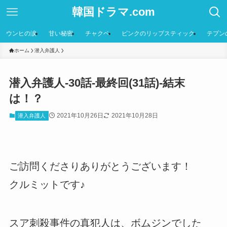
韓国ドラマ.com
ウンヒの涙
甘い秘密
チャクペ
ピンクのリップスティック
テプン
ホーム
潜入弁護人
潜入弁護人-30話-最終回(31話)-結末
は！？
2021年10月26日
2021年10月28日
潜入弁護人
ご訪問くださりありがとうございます！
クルミットです♪
スア刺殺事件の真犯人は、ボムジンでした