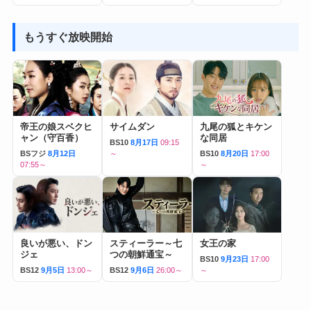
もうすぐ放映開始
帝王の娘スベクヒ
サイムダン
九尾の狐とキケン
ャン（守百香）
な同居
BS10
8月17日
09:15
BSフジ
8月12日
～
BS10
8月20日
17:00
07:55～
～
良いが悪い、ドン
スティーラー～七
女王の家
ジェ
つの朝鮮通宝～
BS10
9月23日
17:00
BS12
9月5日
13:00～
BS12
9月6日
26:00～
～