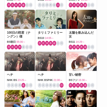
月
火
水
木
金
土
日
月
火
水
木
金
土
日
月
火
水
木
金
土
日
100日の郎君（ナ
タリミファミリー
太陽を飲み込んだ
ングン）様
女
BS10
14:05～
BS朝日
05:00～
BS11
14:29～
月
火
水
木
金
土
日
月
火
水
木
金
土
日
月
火
水
木
金
土
日
ヘチ
ヘチ
甘い秘密
NHK BS
23:25～
NHK BSP4K
21:00～
BSフジ
15:30～
月
火
水
木
金
土
日
月
火
水
木
金
土
日
月
火
水
木
金
土
日