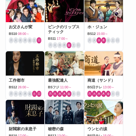
お父さんが変
ピンクのリップス
ホ・ジュン
ティック
BS10
08:00～
BS12
15:00～
BS11
17:00～
月
火
水
木
金
土
日
月
火
水
木
金
土
日
月
火
水
木
金
土
日
工作都市
最強配達人
商道（サンド）
BS12
26:00～
BSフジ
11:00～
BS日テレ
13:00～
月
火
水
木
金
土
日
月
火
水
木
金
土
日
月
火
水
木
金
土
日
財閥家の末息子
秘密の森
ウンヒの涙
BS10
17:00～
BS12
13:00～
BS日テレ
15:00～