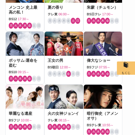
メンコン 史上最
夏の香り
朱蒙（チュモン）
高の私！
テレ東
06:00～
BS日テレ
17:00～
BS12
17:30～
月
火
水
木
金
土
日
月
火
水
木
金
土
日
月
火
水
木
金
土
日
ポッサム-運命を
王女の男
偉大なショー
盗む
BS朝日
12:00～
BSフジ
07:55～
BS10
09:15～
もくじ
月
火
水
木
金
土
日
月
火
水
木
金
土
日
月
火
水
木
金
土
日
華麗なる遺産
火の女神ジョンイ
暗行御史（アメン
オサ）
BSフジ
10:00～
テレ東
08:15～
BSテレ東
10:55～
月
火
水
木
金
土
日
月
火
水
木
金
土
日
月
火
水
木
金
土
日