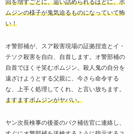
回を増すごとに、追い詰められるほどに、ボ
ムジンの様子が鬼気迫るものになっていて怖
い！
オ警部補が、スア殺害現場の証拠捏造とイ・
テソク殺害を自白、自首します。オ警部補の
自首でほくそ笑むボムジン。殺人鬼の自分を
遠ざけようとする父親に、今さら命令する
な、上手く処理してくれ、と言い放ちます。
ますますボムジンがヤバい。
ヤン次長検事の後釜のパク補佐官に連絡し、
すぐにオ警部補を送検するように指示するユ