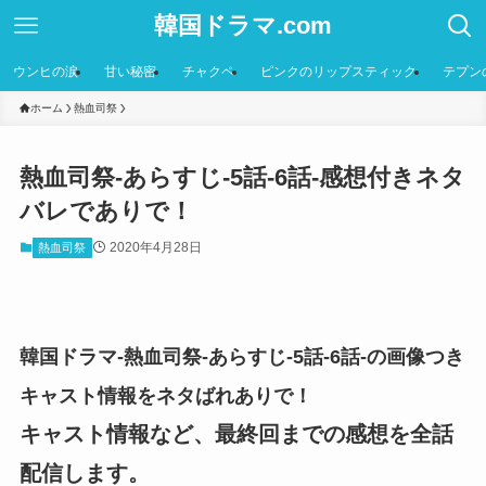
韓国ドラマ.com
ウンヒの涙
甘い秘密
チャクペ
ピンクのリップスティック
テプン
ホーム
熱血司祭
熱血司祭-あらすじ-5話-6話-感想付きネタ
バレでありで！
2020年4月28日
熱血司祭
韓国ドラマ-熱血司祭-あらすじ-5話-6話-の画像つき
キャスト情報をネタばれありで！
キャスト情報など、最終回までの感想を全話
配信します。