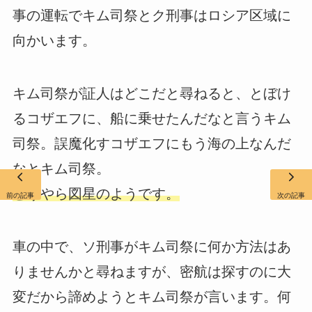
事の運転でキム司祭とク刑事はロシア区域に
向かいます。
キム司祭が証人はどこだと尋ねると、とぼけ
るコザエフに、船に乗せたんだなと言うキム
司祭。誤魔化すコザエフにもう海の上なんだ
なとキム司祭。
どうやら図星のようです。
前の記事
次の記事
車の中で、ソ刑事がキム司祭に何か方法はあ
りませんかと尋ねますが、密航は探すのに大
変だから諦めようとキム司祭が言います。何