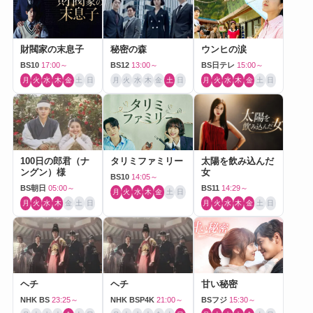
財閥家の末息子
秘密の森
ウンヒの涙
BS10
17:00～
BS12
13:00～
BS日テレ
15:00～
月
火
水
木
金
土
日
月
火
水
木
金
土
日
月
火
水
木
金
土
日
100日の郎君（ナ
タリミファミリー
太陽を飲み込んだ
ングン）様
女
BS10
14:05～
BS朝日
05:00～
BS11
14:29～
月
火
水
木
金
土
日
月
火
水
木
金
土
日
月
火
水
木
金
土
日
ヘチ
ヘチ
甘い秘密
NHK BS
23:25～
NHK BSP4K
21:00～
BSフジ
15:30～