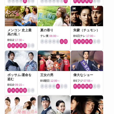
月
火
水
木
金
土
日
月
火
水
木
金
土
日
月
火
水
木
金
土
日
メンコン 史上最
夏の香り
朱蒙（チュモン）
高の私！
テレ東
06:00～
BS日テレ
17:00～
BS12
17:30～
月
火
水
木
金
土
日
月
火
水
木
金
土
日
月
火
水
木
金
土
日
ポッサム-運命を
王女の男
偉大なショー
盗む
BS朝日
12:00～
BSフジ
07:55～
BS10
09:15～
月
火
水
木
金
土
日
月
火
水
木
金
土
日
月
火
水
木
金
土
日