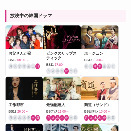
放映中の韓国ドラマ
お父さんが変
ピンクのリップス
ホ・ジュン
ティック
BS10
08:00～
BS12
15:00～
BS11
17:00～
月
火
水
木
金
土
日
月
火
水
木
金
土
日
月
火
水
木
金
土
日
工作都市
最強配達人
商道（サンド）
BS12
26:00～
BSフジ
11:00～
BS日テレ
13:00～
月
火
水
木
金
土
日
月
火
水
木
金
土
日
月
火
水
木
金
土
日