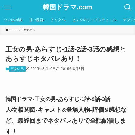
韓国ドラマ.com
ウンヒの涙
甘い秘密
チャクペ
ピンクのリップスティック
テプン
ホーム
王女の男
王女の男-あらすじ-1話-2話-3話の感想と
あらすじネタバレあり！
2015年3月16日
2019年8月8日
王女の男
韓国ドラマ-王女の男-あらすじ-1話-2話-3話
人物相関図-キャスト&登場人物-評価&感想な
ど、最終回までネタバレありで全話配信しま
す！