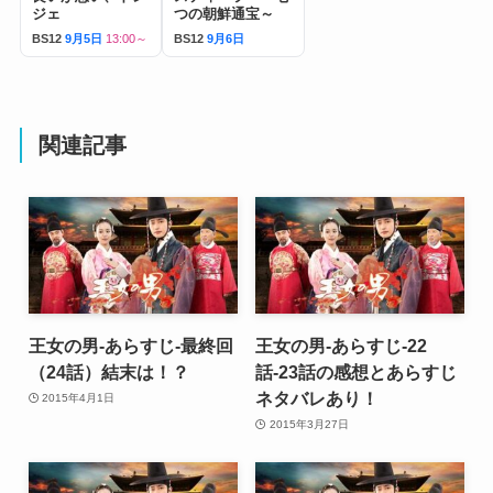
ジェ
つの朝鮮通宝～
BS12
9月5日
13:00～
BS12
9月6日
関連記事
王女の男-あらすじ-最終回
王女の男-あらすじ-22
（24話）結末は！？
話-23話の感想とあらすじ
ネタバレあり！
2015年4月1日
2015年3月27日