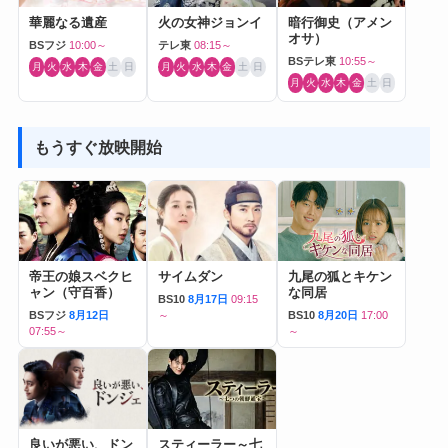
華麗なる遺産
火の女神ジョンイ
暗行御史（アメン
オサ）
BSフジ
10:00～
テレ東
08:15～
BSテレ東
10:55～
月
火
水
木
金
土
日
月
火
水
木
金
土
日
月
火
水
木
金
土
日
もうすぐ放映開始
帝王の娘スベクヒ
サイムダン
九尾の狐とキケン
ャン（守百香）
な同居
BS10
8月17日
09:15
BSフジ
8月12日
～
BS10
8月20日
17:00
07:55～
～
良いが悪い、ドン
スティーラー～七