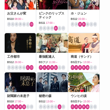
お父さんが変
ピンクのリップス
ホ・ジュン
ティック
BS10
08:00～
BS12
15:00～
BS11
17:00～
月
火
水
木
金
土
日
月
火
水
木
金
土
日
月
火
水
木
金
土
日
工作都市
最強配達人
商道（サンド）
BS12
26:00～
BSフジ
11:00～
BS日テレ
13:00～
月
火
水
木
金
土
日
月
火
水
木
金
土
日
月
火
水
木
金
土
日
財閥家の末息子
秘密の森
ウンヒの涙
BS10
17:00～
BS12
13:00～
BS日テレ
15:00～
月
火
水
木
金
土
日
月
火
水
木
金
土
日
月
火
水
木
金
土
日