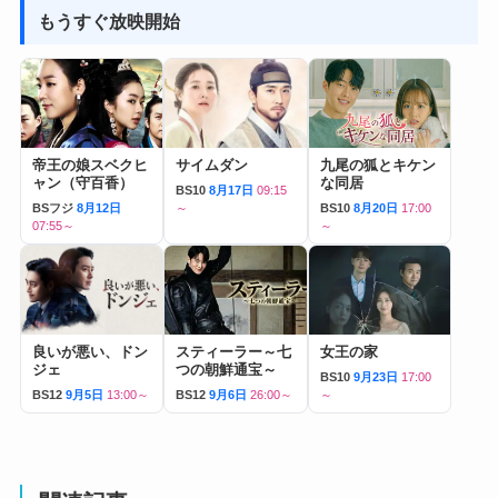
もうすぐ放映開始
帝王の娘スベクヒ
サイムダン
九尾の狐とキケン
ャン（守百香）
な同居
BS10
8月17日
09:15
BSフジ
8月12日
～
BS10
8月20日
17:00
07:55～
～
良いが悪い、ドン
スティーラー～七
女王の家
ジェ
つの朝鮮通宝～
BS10
9月23日
17:00
BS12
9月5日
13:00～
BS12
9月6日
26:00～
～