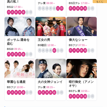
高の私！
もくじ
テレ東
06:00～
BS日テレ
17:00～
BS12
17:30～
月
火
水
木
金
土
日
月
火
水
木
金
土
日
月
火
水
木
金
土
日
ポッサム-運命を
王女の男
偉大なショー
盗む
BS朝日
12:00～
BSフジ
07:55～
BS10
09:15～
月
火
水
木
金
土
日
月
火
水
木
金
土
日
月
火
水
木
金
土
日
華麗なる遺産
火の女神ジョンイ
暗行御史（アメン
オサ）
BSフジ
10:00～
テレ東
08:15～
BSテレ東
10:55～
月
火
水
木
金
土
日
月
火
水
木
金
土
日
月
火
水
木
金
土
日