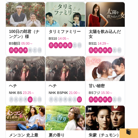
100日の郎君（ナ
タリミファミリー
太陽を飲み込んだ
ングン）様
女
BS10
14:05～
BS朝日
05:00～
BS11
14:29～
月
火
水
木
金
土
日
月
火
水
木
金
土
日
月
火
水
木
金
土
日
ヘチ
ヘチ
甘い秘密
NHK BS
23:25～
NHK BSP4K
21:00～
BSフジ
15:30～
月
火
水
木
金
土
日
月
火
水
木
金
土
日
月
火
水
木
金
土
日
メンコン 史上最
夏の香り
朱蒙（チュモン）