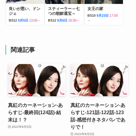
良いが悪い、ドン
スティーラー～七
女王の家
ジェ
つの朝鮮通宝～
BS10
9月23日
17:00
BS12
9月5日
13:00～
BS12
9月6日
26:00～
～
関連記事
真紅のカーネーション-あ
真紅のカーネーション-あ
らすじ-最終回(124話)-結
らすじ-121話-122話-123
末は！？
話-感想付きネタバレであ
りで！
2022年8月3日
2022年8月3日