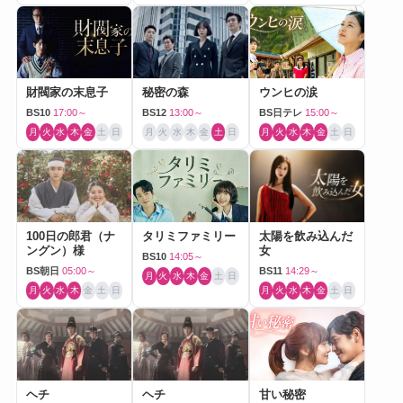
財閥家の末息子
秘密の森
ウンヒの涙
BS10
17:00～
BS12
13:00～
BS日テレ
15:00～
月
火
水
木
金
土
日
月
火
水
木
金
土
日
月
火
水
木
金
土
日
100日の郎君（ナ
タリミファミリー
太陽を飲み込んだ
ングン）様
女
BS10
14:05～
BS朝日
05:00～
BS11
14:29～
月
火
水
木
金
土
日
月
火
水
木
金
土
日
月
火
水
木
金
土
日
ヘチ
ヘチ
甘い秘密