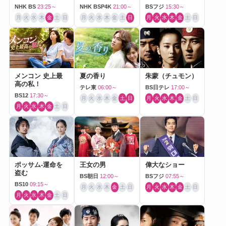
NHK BS
23:25～
NHK BSP4K
21:00～
BSフジ
15:30～
月
火
水
木
金
土
日
月
火
水
木
金
土
日
月
火
水
木
金
土
日
メンコン 史上最
夏の香り
朱蒙（チュモン）
高の私！
テレ東
06:00～
BS日テレ
17:00～
BS12
17:30～
月
火
水
木
金
土
日
月
火
水
木
金
土
日
月
火
水
木
金
土
日
ポッサム-運命を
王女の男
偉大なショー
盗む
BS朝日
12:00～
BSフジ
07:55～
BS10
09:15～
月
火
水
木
金
土
日
月
火
水
木
金
土
日
月
火
水
木
金
土
日