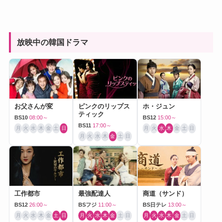
放映中の韓国ドラマ
お父さんが変
ピンクのリップス
ホ・ジュン
ティック
BS10
08:00～
BS12
15:00～
BS11
17:00～
月
火
水
木
金
土
日
月
火
水
木
金
土
日
月
火
水
木
金
土
日
工作都市
最強配達人
商道（サンド）
BS12
26:00～
BSフジ
11:00～
BS日テレ
13:00～
月
火
水
木
金
土
日
月
火
水
木
金
土
日
月
火
水
木
金
土
日