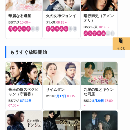
華麗なる遺産
火の女神ジョンイ
暗行御史（アメン
オサ）
BSフジ
10:00～
テレ東
08:15～
BSテレ東
10:55～
月
火
水
木
金
土
日
月
火
水
木
金
土
日
月
火
水
木
金
土
日
もくじ
もうすぐ放映開始
帝王の娘スベクヒ
サイムダン
九尾の狐とキケン
ャン（守百香）
な同居
BS10
8月17日
09:15
BSフジ
8月12日
～
BS10
8月20日
17:00
07:55～
～