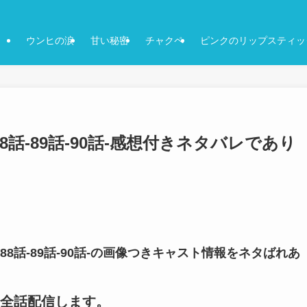
ウンヒの涙
甘い秘密
チャクペ
ピンクのリップスティッ
話-89話-90話-感想付きネタバレであり
8話-89話-90話-の画像つきキャスト情報をネタばれあ
全話配信します。