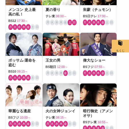
メンコン 史上最
夏の香り
朱蒙（チュモン）
高の私！
テレ東
06:00～
BS日テレ
17:00～
BS12
17:30～
月
火
水
木
金
土
日
月
火
水
木
金
土
日
月
火
水
木
金
土
日
もくじ
ポッサム-運命を
王女の男
偉大なショー
盗む
BS朝日
12:00～
BSフジ
07:55～
BS10
09:15～
月
火
水
木
金
土
日
月
火
水
木
金
土
日
月
火
水
木
金
土
日
華麗なる遺産
火の女神ジョンイ
暗行御史（アメン
オサ）
BSフジ
10:00～
テレ東
08:15～
BSテレ東
10:55～
月
火
水
木
金
土
日
月
火
水
木
金
土
日
月
火
水
木
金
土
日