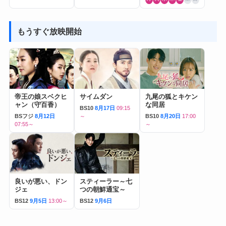
もうすぐ放映開始
帝王の娘スベクヒ
サイムダン
九尾の狐とキケン
ャン（守百香）
な同居
BS10
8月17日
09:15
BSフジ
8月12日
～
BS10
8月20日
17:00
07:55～
～
良いが悪い、ドン
スティーラー～七
ジェ
つの朝鮮通宝～
BS12
9月5日
13:00～
BS12
9月6日