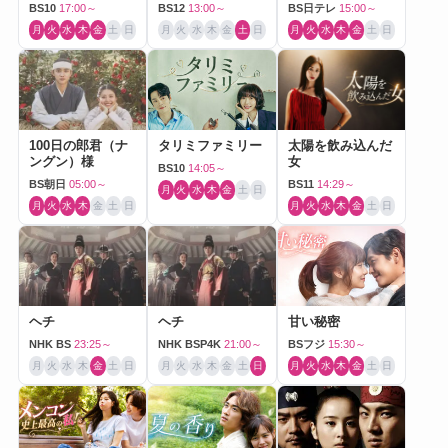
BS10
17:00～
BS12
13:00～
BS日テレ
15:00～
月
火
水
木
金
土
日
月
火
水
木
金
土
日
月
火
水
木
金
土
日
100日の郎君（ナ
タリミファミリー
太陽を飲み込んだ
ングン）様
女
BS10
14:05～
BS朝日
05:00～
BS11
14:29～
月
火
水
木
金
土
日
月
火
水
木
金
土
日
月
火
水
木
金
土
日
ヘチ
ヘチ
甘い秘密
NHK BS
23:25～
NHK BSP4K
21:00～
BSフジ
15:30～
月
火
水
木
金
土
日
月
火
水
木
金
土
日
月
火
水
木
金
土
日