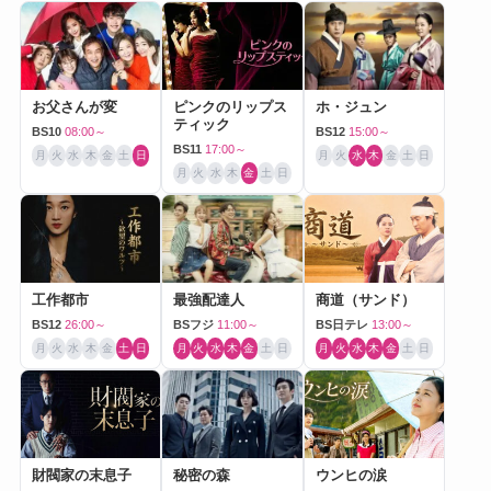
お父さんが変
ピンクのリップス
ホ・ジュン
ティック
BS10
08:00～
BS12
15:00～
BS11
17:00～
月
火
水
木
金
土
日
月
火
水
木
金
土
日
月
火
水
木
金
土
日
工作都市
最強配達人
商道（サンド）
BS12
26:00～
BSフジ
11:00～
BS日テレ
13:00～
月
火
水
木
金
土
日
月
火
水
木
金
土
日
月
火
水
木
金
土
日
財閥家の末息子
秘密の森
ウンヒの涙