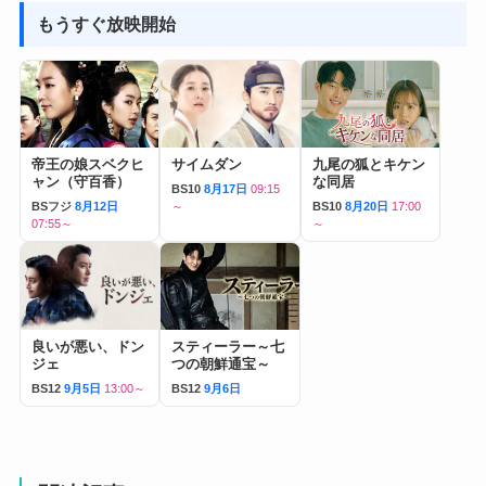
もうすぐ放映開始
帝王の娘スベクヒ
サイムダン
九尾の狐とキケン
ャン（守百香）
な同居
BS10
8月17日
09:15
BSフジ
8月12日
～
BS10
8月20日
17:00
07:55～
～
良いが悪い、ドン
スティーラー～七
ジェ
つの朝鮮通宝～
BS12
9月5日
13:00～
BS12
9月6日