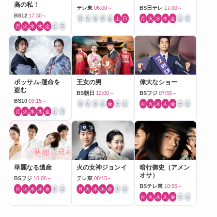
高の私！
テレ東
06:00～
BS日テレ
17:00～
BS12
17:30～
月
火
水
木
金
土
日
月
火
水
木
金
土
日
月
火
水
木
金
土
日
ポッサム-運命を
王女の男
偉大なショー
盗む
BS朝日
12:00～
BSフジ
07:55～
BS10
09:15～
月
火
水
木
金
土
日
月
火
水
木
金
土
日
月
火
水
木
金
土
日
華麗なる遺産
火の女神ジョンイ
暗行御史（アメン
オサ）
BSフジ
10:00～
テレ東
08:15～
BSテレ東
10:55～
月
火
水
木
金
土
日
月
火
水
木
金
土
日
月
火
水
木
金
土
日