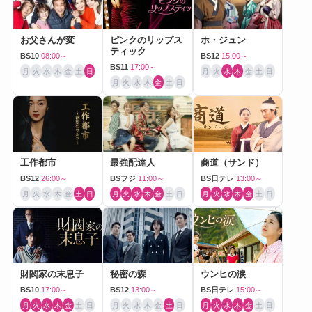
お父さんが変
ピンクのリップス
ホ・ジュン
ティック
BS10
08:00～
BS12
15:00～
BS11
17:00～
月
火
水
木
金
土
日
月
火
水
木
金
土
日
月
火
水
木
金
土
日
工作都市
最強配達人
商道（サンド）
BS12
26:00～
BSフジ
11:00～
BS日テレ
13:00～
月
火
水
木
金
土
日
月
火
水
木
金
土
日
月
火
水
木
金
土
日
財閥家の末息子
秘密の森
ウンヒの涙
BS10
17:00～
BS12
13:00～
BS日テレ
15:00～
月
火
水
木
金
土
日
月
火
水
木
金
土
日
月
火
水
木
金
土
日