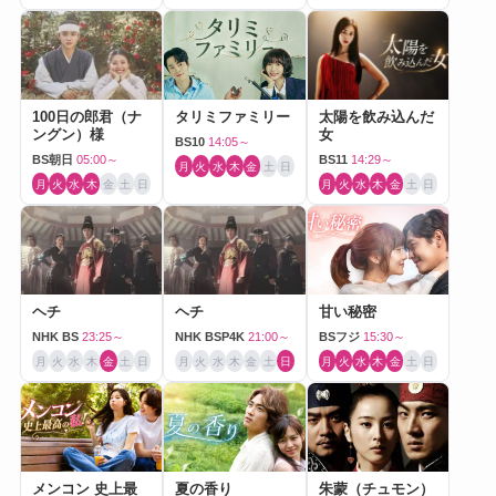
100日の郎君（ナ
タリミファミリー
太陽を飲み込んだ
ングン）様
女
BS10
14:05～
BS朝日
05:00～
BS11
14:29～
月
火
水
木
金
土
日
月
火
水
木
金
土
日
月
火
水
木
金
土
日
ヘチ
ヘチ
甘い秘密
NHK BS
23:25～
NHK BSP4K
21:00～
BSフジ
15:30～
月
火
水
木
金
土
日
月
火
水
木
金
土
日
月
火
水
木
金
土
日
メンコン 史上最
夏の香り
朱蒙（チュモン）