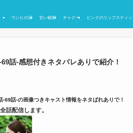
ウンヒの涙
甘い秘密
チャクペ
ピンクのリップスティッ
話-69話-感想付きネタバレありで紹介！
8話-69話-の画像つきキャスト情報をネタばれありで！
全話配信します。