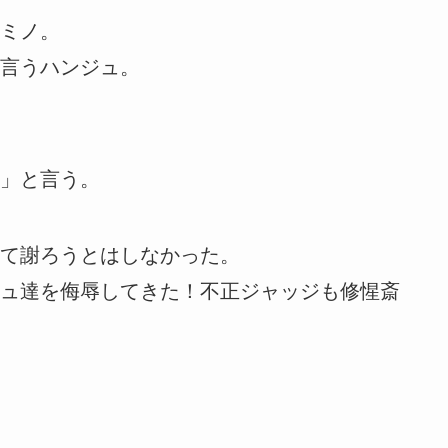
ミノ。
言うハンジュ。
」と言う。
て謝ろうとはしなかった。
ュ達を侮辱してきた！不正ジャッジも修惺斎