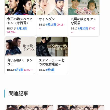
帝王の娘スベクヒ
サイムダン
九尾の狐とキケン
ャン（守百香）
な同居
BS10
8月17日
09:15
BSフジ
8月12日
～
BS10
8月20日
17:00
07:55～
～
良いが悪い、ドン
スティーラー～七
ジェ
つの朝鮮通宝～
BS12
9月5日
13:00～
BS12
9月6日
関連記事