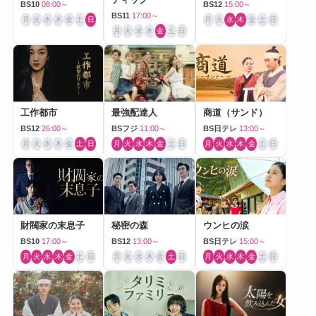
BS10
08:00～
BS12
15:00～
BS11
17:00～
月
火
水
木
金
土
日
月
火
水
木
金
土
日
月
火
水
木
金
土
日
工作都市
最強配達人
商道（サンド）
BS12
26:00～
BSフジ
11:00～
BS日テレ
13:00～
月
火
水
木
金
土
日
月
火
水
木
金
土
日
月
火
水
木
金
土
日
財閥家の末息子
秘密の森
ウンヒの涙
BS10
17:00～
BS12
13:00～
BS日テレ
15:00～
月
火
水
木
金
土
日
月
火
水
木
金
土
日
月
火
水
木
金
土
日