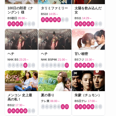
100日の郎君（ナ
タリミファミリー
太陽を飲み込んだ
ングン）様
女
BS10
14:05～
BS朝日
05:00～
BS11
14:29～
月
火
水
木
金
土
日
月
火
水
木
金
土
日
月
火
水
木
金
土
日
ヘチ
ヘチ
甘い秘密
NHK BS
23:25～
NHK BSP4K
21:00～
BSフジ
15:30～
月
火
水
木
金
土
日
月
火
水
木
金
土
日
月
火
水
木
金
土
日
メンコン 史上最
夏の香り
朱蒙（チュモン）
高の私！
テレ東
06:00～
BS日テレ
17:00～
BS12
17:30～
月
火
水
木
金
土
日
月
火
水
木
金
土
日
月
火
水
木
金
土
日