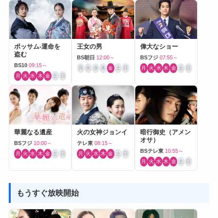
ポッサム-運命を
王女の男
偉大なショー
盗む
BS朝日
12:00～
BSフジ
07:55～
BS10
09:15～
月
火
水
木
金
土
日
月
火
水
木
金
土
日
月
火
水
木
金
土
日
華麗なる遺産
火の女神ジョンイ
暗行御史（アメン
オサ）
BSフジ
10:00～
テレ東
08:15～
BSテレ東
10:55～
月
火
水
木
金
土
日
月
火
水
木
金
土
日
月
火
水
木
金
土
日
もうすぐ放映開始