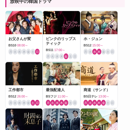
放映中の韓国ドラマ
お父さんが変
ピンクのリップス
ホ・ジュン
ティック
BS10
08:00～
BS12
15:00～
BS11
17:00～
月
火
水
木
金
土
日
月
火
水
木
金
土
日
月
火
水
木
金
土
日
工作都市
最強配達人
商道（サンド）
BS12
26:00～
BSフジ
11:00～
BS日テレ
13:00～
月
火
水
木
金
土
日
月
火
水
木
金
土
日
月
火
水
木
金
土
日