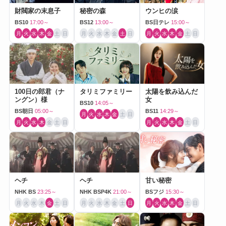
財閥家の末息子
秘密の森
ウンヒの涙
BS10
17:00～
BS12
13:00～
BS日テレ
15:00～
月
火
水
木
金
土
日
月
火
水
木
金
土
日
月
火
水
木
金
土
日
100日の郎君（ナ
タリミファミリー
太陽を飲み込んだ
ングン）様
女
BS10
14:05～
BS朝日
05:00～
BS11
14:29～
月
火
水
木
金
土
日
月
火
水
木
金
土
日
月
火
水
木
金
土
日
ヘチ
ヘチ
甘い秘密
NHK BS
23:25～
NHK BSP4K
21:00～
BSフジ
15:30～
月
火
水
木
金
土
日
月
火
水
木
金
土
日
月
火
水
木
金
土
日