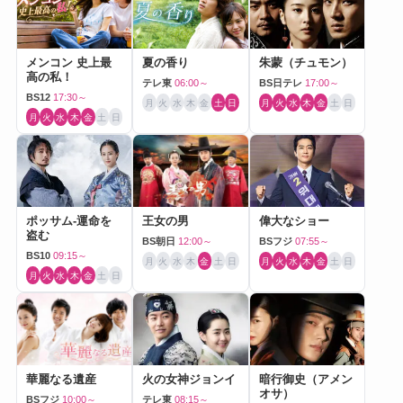
メンコン 史上最
夏の香り
朱蒙（チュモン）
高の私！
テレ東
06:00～
BS日テレ
17:00～
BS12
17:30～
月
火
水
木
金
土
日
月
火
水
木
金
土
日
月
火
水
木
金
土
日
ポッサム-運命を
王女の男
偉大なショー
盗む
BS朝日
12:00～
BSフジ
07:55～
BS10
09:15～
月
火
水
木
金
土
日
月
火
水
木
金
土
日
月
火
水
木
金
土
日
華麗なる遺産
火の女神ジョンイ
暗行御史（アメン
オサ）
BSフジ
10:00～
テレ東
08:15～