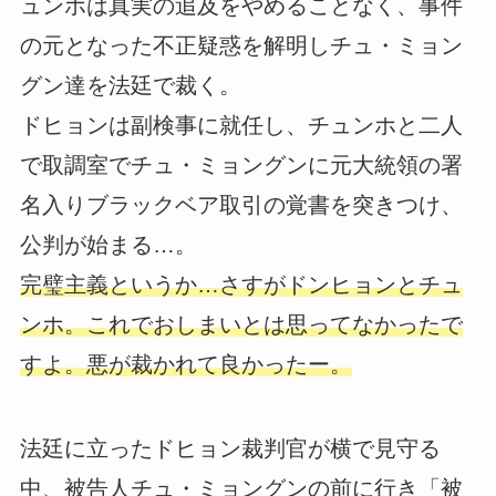
ュンホは真実の追及をやめることなく、事件
の元となった不正疑惑を解明しチュ・ミョン
グン達を法廷で裁く。
ドヒョンは副検事に就任し、チュンホと二人
で取調室でチュ・ミョングンに元大統領の署
名入りブラックベア取引の覚書を突きつけ、
公判が始まる…。
完璧主義というか…さすがドンヒョンとチュ
ンホ。これでおしまいとは思ってなかったで
すよ。悪が裁かれて良かったー。
法廷に立ったドヒョン裁判官が横で見守る
中、被告人チュ・ミョングンの前に行き「被