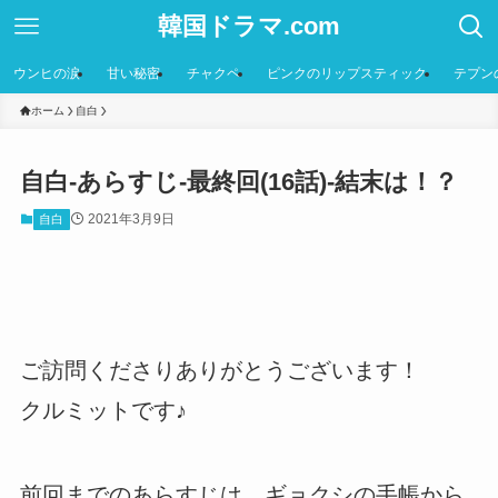
韓国ドラマ.com
ウンヒの涙
甘い秘密
チャクペ
ピンクのリップスティック
テプン
ホーム
自白
自白-あらすじ-最終回(16話)-結末は！？
2021年3月9日
自白
ご訪問くださりありがとうございます！
クルミットです♪
前回までのあらすじは、ギョクシの手帳から