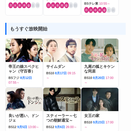
BSテレ東
10:55～
月
火
水
木
金
土
日
月
火
水
木
金
土
日
月
火
水
木
金
土
日
もうすぐ放映開始
帝王の娘スベクヒ
サイムダン
九尾の狐とキケン
ャン（守百香）
な同居
BS10
8月17日
09:15
BSフジ
8月12日
～
BS10
8月20日
17:00
07:55～
～
良いが悪い、ドン
スティーラー～七
女王の家
ジェ
つの朝鮮通宝～
BS10
9月23日
17:00
BS12
9月5日
13:00～
BS12
9月6日
26:00～
～