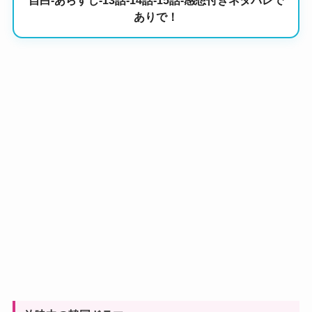
自白-あらすじ-13話-14話-15話-感想付きネタバレで
ありで！