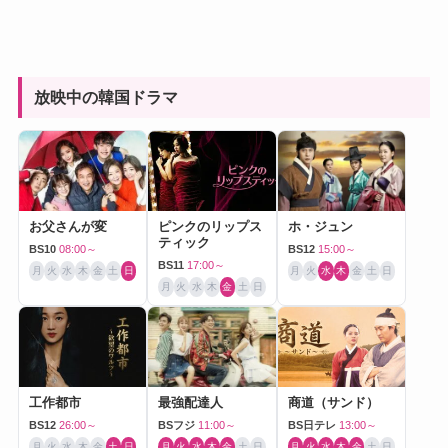
放映中の韓国ドラマ
お父さんが変
ピンクのリップス
ホ・ジュン
ティック
BS10
08:00～
BS12
15:00～
BS11
17:00～
月
火
水
木
金
土
日
月
火
水
木
金
土
日
月
火
水
木
金
土
日
工作都市
最強配達人
商道（サンド）
BS12
26:00～
BSフジ
11:00～
BS日テレ
13:00～
月
火
水
木
金
土
日
月
火
水
木
金
土
日
月
火
水
木
金
土
日