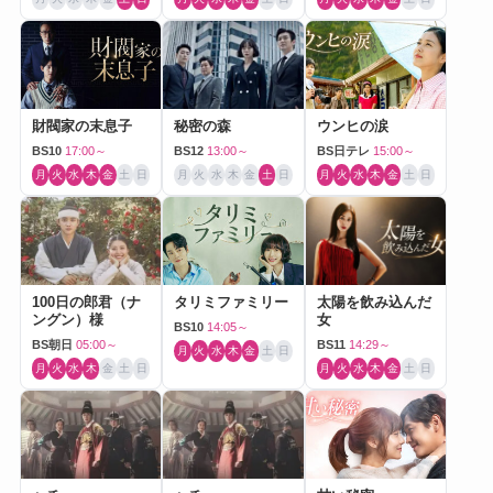
財閥家の末息子
秘密の森
ウンヒの涙
BS10
17:00～
BS12
13:00～
BS日テレ
15:00～
月
火
水
木
金
土
日
月
火
水
木
金
土
日
月
火
水
木
金
土
日
100日の郎君（ナ
タリミファミリー
太陽を飲み込んだ
ングン）様
女
BS10
14:05～
BS朝日
05:00～
BS11
14:29～
月
火
水
木
金
土
日
月
火
水
木
金
土
日
月
火
水
木
金
土
日