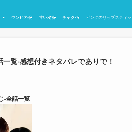
ウンヒの涙
甘い秘密
チャクペ
ピンクのリップスティッ
話一覧-感想付きネタバレでありで！
じ-全話一覧