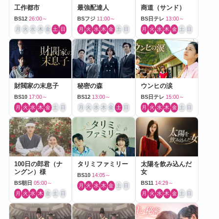
工作都市
最強配達人
商道（サンド）
BS12
26:00～
BSフジ
11:00～
BS日テレ
13:00～
月
火
水
木
金
土
日
月
火
水
木
金
土
日
月
火
水
木
金
土
日
財閥家の末息子
秘密の森
ウンヒの涙
BS10
17:00～
BS12
13:00～
BS日テレ
15:00～
月
火
水
木
金
土
日
月
火
水
木
金
土
日
月
火
水
木
金
土
日
100日の郎君（ナ
タリミファミリー
太陽を飲み込んだ
ングン）様
女
BS10
14:05～
BS朝日
05:00～
BS11
14:29～
月
火
水
木
金
土
日
月
火
水
木
金
土
日
月
火
水
木
金
土
日