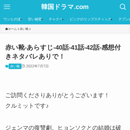
韓国ドラマ.com
ウンヒの涙
甘い秘密
チャクペ
ピンクのリップスティック
テプン
ホーム
赤い靴
赤い靴-あらすじ-40話-41話-42話-感想付
きネタバレありで！
2022年7月7日
赤い靴
ご訪問くださりありがとうございます！
クルミットです♪
ジェンマの復讐劇。ヒョンソクとの結婚は破