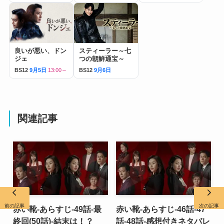
良いが悪い、ドン
スティーラー～七
ジェ
つの朝鮮通宝～
BS12
9月5日
13:00～
BS12
9月6日
関連記事
前の記事
次の記事
赤い靴-あらすじ-49話-最
赤い靴-あらすじ-46話-47
終回(50話)-結末は！？
話-48話-感想付きネタバレ