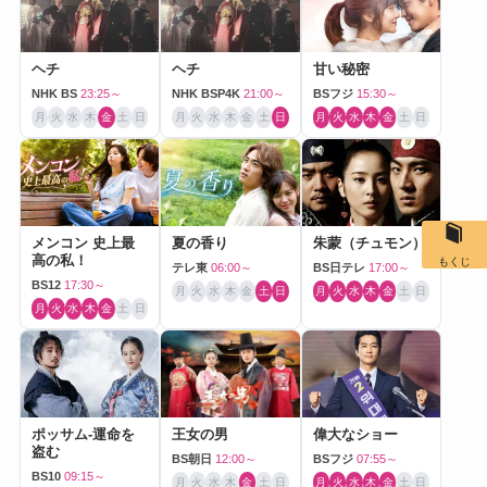
ヘチ
ヘチ
甘い秘密
NHK BS
23:25～
NHK BSP4K
21:00～
BSフジ
15:30～
月
火
水
木
金
土
日
月
火
水
木
金
土
日
月
火
水
木
金
土
日
メンコン 史上最
夏の香り
朱蒙（チュモン）
高の私！
もくじ
テレ東
06:00～
BS日テレ
17:00～
BS12
17:30～
月
火
水
木
金
土
日
月
火
水
木
金
土
日
月
火
水
木
金
土
日
ポッサム-運命を
王女の男
偉大なショー
盗む
BS朝日
12:00～
BSフジ
07:55～
BS10
09:15～
月
火
水
木
金
土
日
月
火
水
木
金
土
日