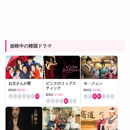
放映中の韓国ドラマ
お父さんが変
ピンクのリップス
ホ・ジュン
ティック
BS10
08:00～
BS12
15:00～
BS11
17:00～
月
火
水
木
金
土
日
月
火
水
木
金
土
日
月
火
水
木
金
土
日