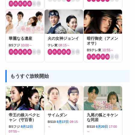
月
火
水
木
金
土
日
華麗なる遺産
火の女神ジョンイ
暗行御史（アメン
オサ）
BSフジ
10:00～
テレ東
08:15～
BSテレ東
10:55～
月
火
水
木
金
土
日
月
火
水
木
金
土
日
月
火
水
木
金
土
日
もうすぐ放映開始
帝王の娘スベクヒ
サイムダン
九尾の狐とキケン
ャン（守百香）
な同居
BS10
8月17日
09:15
BSフジ
8月12日
～
BS10
8月20日
17:00
07:55～
～