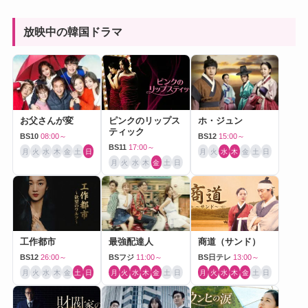
放映中の韓国ドラマ
お父さんが変
ピンクのリップス
ホ・ジュン
ティック
BS10
08:00～
BS12
15:00～
BS11
17:00～
月
火
水
木
金
土
日
月
火
水
木
金
土
日
月
火
水
木
金
土
日
工作都市
最強配達人
商道（サンド）
BS12
26:00～
BSフジ
11:00～
BS日テレ
13:00～
月
火
水
木
金
土
日
月
火
水
木
金
土
日
月
火
水
木
金
土
日