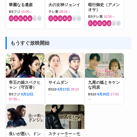
華麗なる遺産
火の女神ジョンイ
暗行御史（アメン
オサ）
BSフジ
10:00～
テレ東
08:15～
BSテレ東
10:55～
月
火
水
木
金
土
日
月
火
水
木
金
土
日
月
火
水
木
金
土
日
もうすぐ放映開始
帝王の娘スベクヒ
サイムダン
九尾の狐とキケン
ャン（守百香）
な同居
BS10
8月17日
09:15
BSフジ
8月12日
～
BS10
8月20日
17:00
07:55～
～
良いが悪い、ドン
スティーラー～七