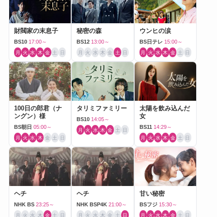
財閥家の末息子
秘密の森
ウンヒの涙
BS10
17:00～
BS12
13:00～
BS日テレ
15:00～
月
火
水
木
金
土
日
月
火
水
木
金
土
日
月
火
水
木
金
土
日
100日の郎君（ナ
タリミファミリー
太陽を飲み込んだ
ングン）様
女
BS10
14:05～
BS朝日
05:00～
BS11
14:29～
月
火
水
木
金
土
日
月
火
水
木
金
土
日
月
火
水
木
金
土
日
ヘチ
ヘチ
甘い秘密
NHK BS
23:25～
NHK BSP4K
21:00～
BSフジ
15:30～
月
火
水
木
金
土
日
月
火
水
木
金
土
日
月
火
水
木
金
土
日