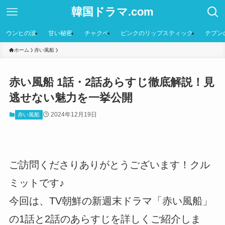
韓国ドラマ.com
ウンヒの涙
甘い秘密
チャクペ
ピンクのリップスティック
テプン
ホーム
赤い風船
赤い風船 1話・2話あらすじ徹底解説！見
逃せない魅力を一挙公開
2024年12月19日
赤い風船
ご訪問くださりありがとうございます！クル
ミットです♪
今回は、TV朝鮮の新週末ドラマ「赤い風船」
の1話と2話のあらすじを詳しくご紹介しま