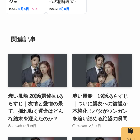
ジェ
つの朝鮮通宝～
BS12
9月5日
13:00～
BS12
9月6日
関連記事
赤い風船 20話(最終回)あ
赤い風船 19話あらすじ
らすじ｜友情と愛憎の果
｜ついに親友への復讐が
て、揺れ動く運命はどん
本格化！バダがウンガン
な結末を迎えたのか？
を追い詰める絶望の瞬間
2024年12月19日
2024年12月19日
もくじ