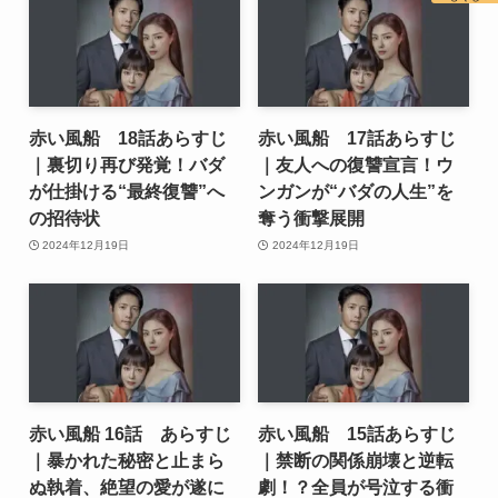
赤い風船 18話あらすじ
赤い風船 17話あらすじ
｜裏切り再び発覚！バダ
｜友人への復讐宣言！ウ
が仕掛ける“最終復讐”へ
ンガンが“バダの人生”を
の招待状
奪う衝撃展開
2024年12月19日
2024年12月19日
赤い風船 16話 あらすじ
赤い風船 15話あらすじ
｜暴かれた秘密と止まら
｜禁断の関係崩壊と逆転
ぬ執着、絶望の愛が遂に
劇！？全員が号泣する衝