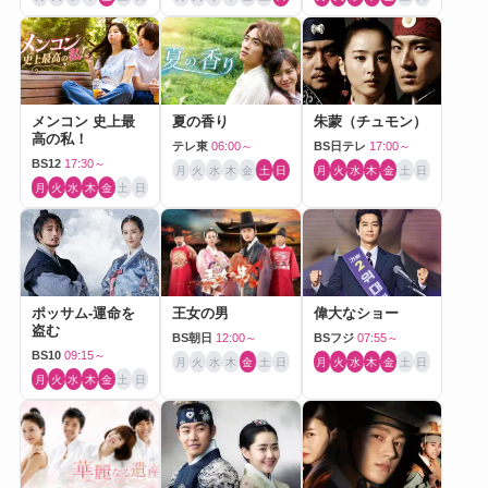
メンコン 史上最
夏の香り
朱蒙（チュモン）
高の私！
テレ東
06:00～
BS日テレ
17:00～
BS12
17:30～
月
火
水
木
金
土
日
月
火
水
木
金
土
日
月
火
水
木
金
土
日
ポッサム-運命を
王女の男
偉大なショー
盗む
BS朝日
12:00～
BSフジ
07:55～
BS10
09:15～
月
火
水
木
金
土
日
月
火
水
木
金
土
日
月
火
水
木
金
土
日