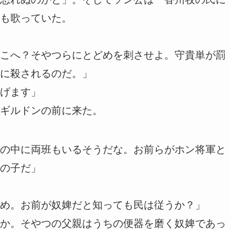
も歌っていた。
こへ？そやつらにとどめを刺させよ。守貴単が罰
に殺されるのだ。」
げます」
ギルドンの前に来た。
の中に両班もいるそうだな。お前らがホン将軍と
の子だ」
め。お前が奴婢だと知っても民は従うか？」
か。そやつの父親はうちの便器を磨く奴婢であっ