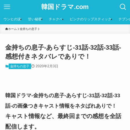
韓国ドラマ.com
ウンヒの涙
甘い秘密
チャクペ
ピンクのリップスティック
テプン
ホーム
金持ちの息子
金持ちの息子-あらすじ-31話-32話-33話-
感想付きネタバレでありで！
2020年2月3日
金持ちの息子
韓国ドラマ-金持ちの息子-あらすじ-31話-32話-33
話-の画像つきキャスト情報をネタばれありで！
キャスト情報など、最終回までの感想を全話
配信します。