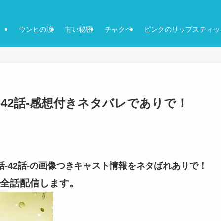
ウンヒの涙
甘い秘密
チャクペ
ピンクのリップスティッ
話-42話-感想付きネタバレでありで！
1話-42話-の画像つきキャスト情報をネタばれありで！
全話配信します。