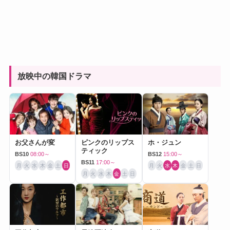
放映中の韓国ドラマ
お父さんが変
ピンクのリップス
ホ・ジュン
ティック
BS10
08:00～
BS12
15:00～
BS11
17:00～
月
火
水
木
金
土
日
月
火
水
木
金
土
日
月
火
水
木
金
土
日