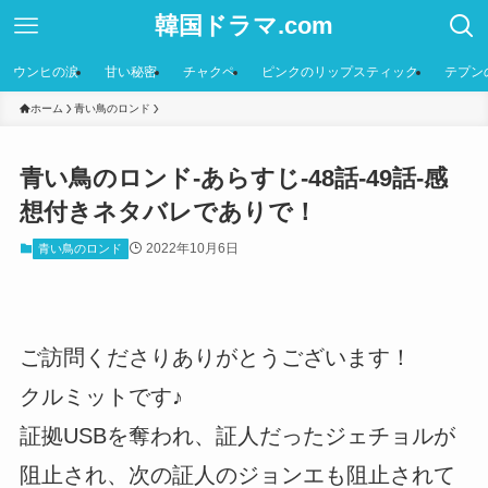
韓国ドラマ.com
ウンヒの涙
甘い秘密
チャクペ
ピンクのリップスティック
テプン
ホーム
青い鳥のロンド
青い鳥のロンド-あらすじ-48話-49話-感
想付きネタバレでありで！
2022年10月6日
青い鳥のロンド
ご訪問くださりありがとうございます！
クルミットです♪
証拠USBを奪われ、証人だったジェチョルが
阻止され、次の証人のジョンエも阻止されて