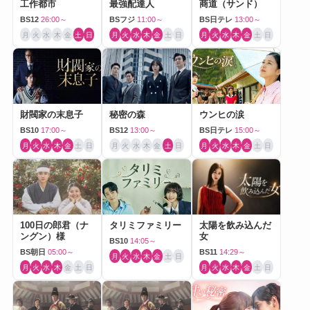
工作都市
最強配達人
商道（サンド）
BS12
26:00～
BSフジ
11:00～
BS日テレ
13:00～
月
火
水
木
金
土
日
月
火
水
木
金
土
日
月
火
水
木
金
土
日
財閥家の末息子
秘密の森
ウンヒの涙
BS10
17:00～
BS12
13:00～
BS日テレ
15:00～
月
火
水
木
金
土
日
月
火
水
木
金
土
日
月
火
水
木
金
土
日
100日の郎君（ナ
タリミファミリー
太陽を飲み込んだ
ングン）様
女
BS10
14:05～
BS朝日
05:00～
BS11
14:29～
月
火
水
木
金
土
日
月
火
水
木
金
土
日
月
火
水
木
金
土
日