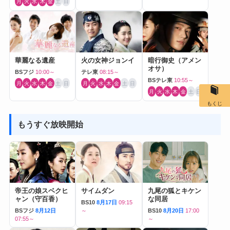
月
火
水
木
金
土
日
華麗なる遺産
火の女神ジョンイ
暗行御史（アメン
オサ）
BSフジ
10:00～
テレ東
08:15～
BSテレ東
10:55～
月
火
水
木
金
土
日
月
火
水
木
金
土
日
月
火
水
木
金
土
日
もくじ
もうすぐ放映開始
帝王の娘スベクヒ
サイムダン
九尾の狐とキケン
ャン（守百香）
な同居
BS10
8月17日
09:15
BSフジ
8月12日
～
BS10
8月20日
17:00
07:55～
～