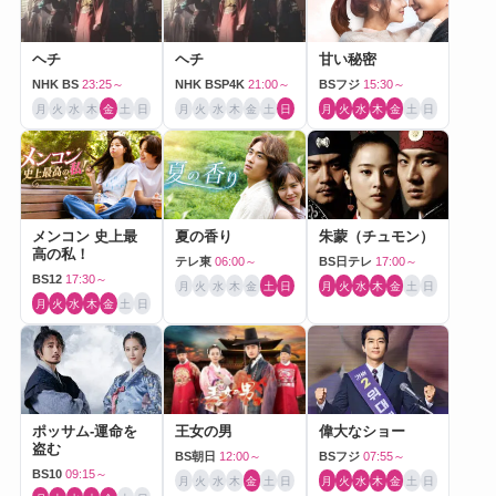
ヘチ
ヘチ
甘い秘密
NHK BS
23:25～
NHK BSP4K
21:00～
BSフジ
15:30～
月
火
水
木
金
土
日
月
火
水
木
金
土
日
月
火
水
木
金
土
日
メンコン 史上最
夏の香り
朱蒙（チュモン）
高の私！
テレ東
06:00～
BS日テレ
17:00～
BS12
17:30～
月
火
水
木
金
土
日
月
火
水
木
金
土
日
月
火
水
木
金
土
日
ポッサム-運命を
王女の男
偉大なショー
盗む
BS朝日
12:00～
BSフジ
07:55～
BS10
09:15～
月
火
水
木
金
土
日
月
火
水
木
金
土
日