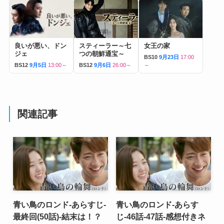
良いが悪い、ドン
スティーラー～七
女王の家
ジェ
つの朝鮮通宝～
BS10
9月23日
17:00
BS12
9月5日
13:00～
BS12
9月6日
26:00～
～
関連記事
青い鳥のロンド-あらすじ-
青い鳥のロンド-あらす
最終回(50話)-結末は！？
じ-46話-47話-感想付きネ