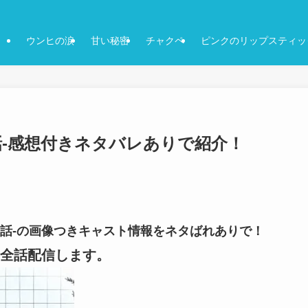
ウンヒの涙
甘い秘密
チャクペ
ピンクのリップスティッ
30話-感想付きネタバレありで紹介！
-30話-の画像つきキャスト情報をネタばれありで！
全話配信します。