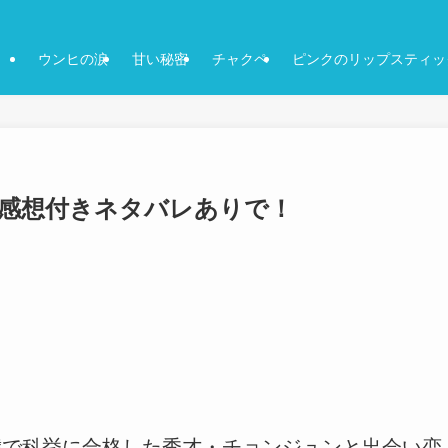
ウンヒの涙
甘い秘密
チャクペ
ピンクのリップスティッ
3話-感想付きネタバレありで！
歳で科挙に合格した秀才・チョンジュンと出会い恋