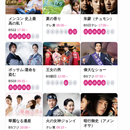
メンコン 史上最
夏の香り
朱蒙（チュモン）
高の私！
テレ東
06:00～
BS日テレ
17:00～
BS12
17:30～
月
火
水
木
金
土
日
月
火
水
木
金
土
日
月
火
水
木
金
土
日
ポッサム-運命を
王女の男
偉大なショー
盗む
BS朝日
12:00～
BSフジ
07:55～
BS10
09:15～
月
火
水
木
金
土
日
月
火
水
木
金
土
日
月
火
水
木
金
土
日
華麗なる遺産
火の女神ジョンイ
暗行御史（アメン
オサ）
BSフジ
10:00～
テレ東
08:15～