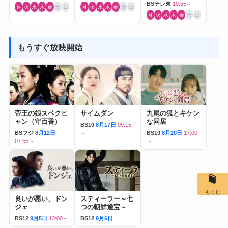
BSテレ東
10:55～
月
火
水
木
金
土
日
月
火
水
木
金
土
日
月
火
水
木
金
土
日
もうすぐ放映開始
帝王の娘スベクヒ
サイムダン
九尾の狐とキケン
ャン（守百香）
な同居
BS10
8月17日
09:15
BSフジ
8月12日
～
BS10
8月20日
17:00
07:55～
～
もくじ
良いが悪い、ドン
スティーラー～七
ジェ
つの朝鮮通宝～
BS12
9月5日
13:00～
BS12
9月6日