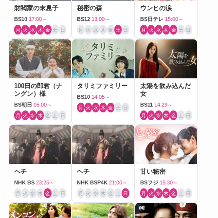
財閥家の末息子
秘密の森
ウンヒの涙
BS10
17:00～
BS12
13:00～
BS日テレ
15:00～
月
火
水
木
金
土
日
月
火
水
木
金
土
日
月
火
水
木
金
土
日
100日の郎君（ナ
タリミファミリー
太陽を飲み込んだ
ングン）様
女
BS10
14:05～
BS朝日
05:00～
BS11
14:29～
月
火
水
木
金
土
日
月
火
水
木
金
土
日
月
火
水
木
金
土
日
ヘチ
ヘチ
甘い秘密
NHK BS
23:25～
NHK BSP4K
21:00～
BSフジ
15:30～
月
火
水
木
金
土
日
月
火
水
木
金
土
日
月
火
水
木
金
土
日