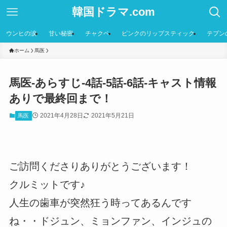
韓国ドラマ.com
ウンヒの涙
甘い秘密
チャクペ
ピンクのリップスティック
テプン
ホーム
馬医
馬医-あらすじ-4話-5話-6話-キャスト情報
ありで最終回まで！
2021年4月28日
2021年5月21日
馬医
ご訪問くださりありがとうございます！
クルミットです♪
人生の歯車が突然狂う時ってあるんです
ね・・ドジュン、ミョンファン、インジュの