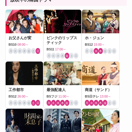
お父さんが変
ピンクのリップス
ホ・ジュン
ティック
BS10
08:00～
BS12
15:00～
BS11
17:00～
月
火
水
木
金
土
日
月
火
水
木
金
土
日
月
火
水
木
金
土
日
工作都市
最強配達人
商道（サンド）
BS12
26:00～
BSフジ
11:00～
BS日テレ
13:00～
月
火
水
木
金
土
日
月
火
水
木
金
土
日
月
火
水
木
金
土
日