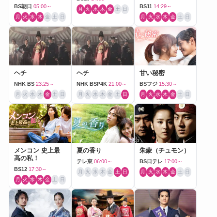
BS朝日
05:00～
BS11
14:29～
月
火
水
木
金
土
日
月
火
水
木
金
土
日
月
火
水
木
金
土
日
ヘチ
ヘチ
甘い秘密
NHK BS
23:25～
NHK BSP4K
21:00～
BSフジ
15:30～
月
火
水
木
金
土
日
月
火
水
木
金
土
日
月
火
水
木
金
土
日
メンコン 史上最
夏の香り
朱蒙（チュモン）
高の私！
テレ東
06:00～
BS日テレ
17:00～
BS12
17:30～
月
火
水
木
金
土
日
月
火
水
木
金
土
日
月
火
水
木
金
土
日