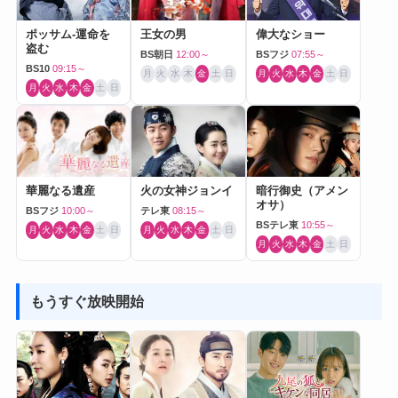
ポッサム-運命を
王女の男
偉大なショー
盗む
BS朝日
12:00～
BSフジ
07:55～
BS10
09:15～
月
火
水
木
金
土
日
月
火
水
木
金
土
日
月
火
水
木
金
土
日
華麗なる遺産
火の女神ジョンイ
暗行御史（アメン
オサ）
BSフジ
10:00～
テレ東
08:15～
BSテレ東
10:55～
月
火
水
木
金
土
日
月
火
水
木
金
土
日
月
火
水
木
金
土
日
もうすぐ放映開始