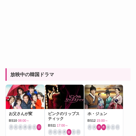
放映中の韓国ドラマ
お父さんが変
ピンクのリップス
ホ・ジュン
ティック
BS10
08:00～
BS12
15:00～
BS11
17:00～
月
火
水
木
金
土
日
月
火
水
木
金
土
日
月
火
水
木
金
土
日