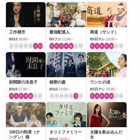
工作都市
最強配達人
商道（サンド）
BS12
26:00～
BSフジ
11:00～
BS日テレ
13:00～
月
火
水
木
金
土
日
月
火
水
木
金
土
日
月
火
水
木
金
土
日
財閥家の末息子
秘密の森
ウンヒの涙
BS10
17:00～
BS12
13:00～
BS日テレ
15:00～
月
火
水
木
金
土
日
月
火
水
木
金
土
日
月
火
水
木
金
土
日
100日の郎君（ナ
タリミファミリー
太陽を飲み込んだ
ングン）様
女
BS10
14:05～