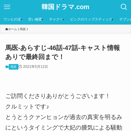
韓国ドラマ.com
ウンヒの涙
甘い秘密
チャクペ
ピンクのリップスティック
テプン
ホーム
馬医
馬医-あらすじ-46話-47話-キャスト情報
ありで最終回まで！
2021年5月12日
馬医
ご訪問くださりありがとうございます！
クルミットです♪
とうとうクァンヒョンが過去の真実を明るみ
にというタイミングで大妃の腫気による騒動