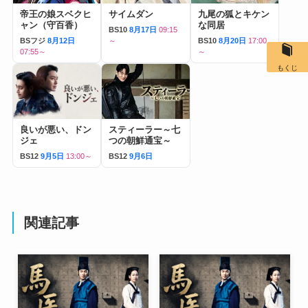
帝王の娘スベクヒ
サイムダン
九尾の狐とキケン
ャン（守百香）
な同居
BS10
8月17日
09:15
BSフジ
8月12日
～
BS10
8月20日
17:00
07:55～
～
もくじ
良いが悪い、ドン
スティーラー～七
ジェ
つの朝鮮通宝～
BS12
9月5日
13:00～
BS12
9月6日
関連記事