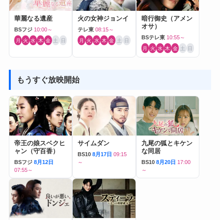
華麗なる遺産
火の女神ジョンイ
暗行御史（アメン
オサ）
BSフジ
10:00～
テレ東
08:15～
BSテレ東
10:55～
月
火
水
木
金
土
日
月
火
水
木
金
土
日
月
火
水
木
金
土
日
もうすぐ放映開始
帝王の娘スベクヒ
サイムダン
九尾の狐とキケン
ャン（守百香）
な同居
BS10
8月17日
09:15
BSフジ
8月12日
～
BS10
8月20日
17:00
07:55～
～