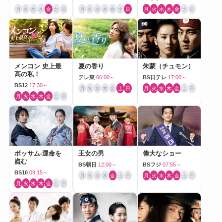
月
火
水
木
金
土
日
月
火
水
木
金
土
日
月
火
水
木
金
土
日
メンコン 史上最
夏の香り
朱蒙（チュモン）
高の私！
テレ東
06:00～
BS日テレ
17:00～
BS12
17:30～
月
火
水
木
金
土
日
月
火
水
木
金
土
日
月
火
水
木
金
土
日
ポッサム-運命を
王女の男
偉大なショー
盗む
BS朝日
12:00～
BSフジ
07:55～
BS10
09:15～
月
火
水
木
金
土
日
月
火
水
木
金
土
日
月
火
水
木
金
土
日