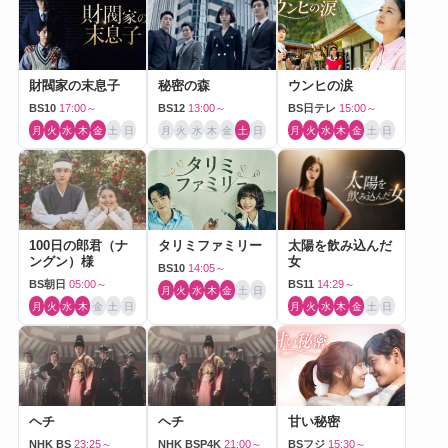
財閥家の末息子
秘密の森
ウンヒの涙
BS10
17:00～
BS12
13:00～
BS日テレ
15:00～
月
火
水
木
金
土
日
月
火
水
木
金
土
日
月
火
水
木
金
土
日
100日の郎君（ナ
タリミファミリー
太陽を飲み込んだ
ングン）様
女
BS10
14:05～
BS朝日
05:00～
BS11
14:29～
月
火
水
木
金
土
日
月
火
水
木
金
土
日
月
火
水
木
金
土
日
ヘチ
ヘチ
甘い秘密
NHK BS
23:25～
NHK BSP4K
21:00～
BSフジ
15:30～