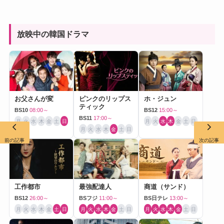
放映中の韓国ドラマ
お父さんが変
ピンクのリップス
ホ・ジュン
ティック
BS10
08:00～
BS12
15:00～
BS11
17:00～
月
火
水
木
金
土
日
月
火
水
木
金
土
日
月
火
水
木
金
土
日
前の記事
次の記事
工作都市
最強配達人
商道（サンド）
BS12
26:00～
BSフジ
11:00～
BS日テレ
13:00～
月
火
水
木
金
土
日
月
火
水
木
金
土
日
月
火
水
木
金
土
日