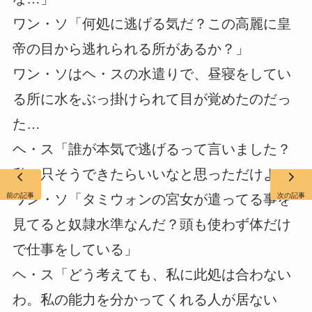
ワン・ソ「何処に逃げる気だ？この高麗に皇
帝の目から逃れられる所があるか？」
ワン・ソはヘ・スの水遣りで、昼寝をしてい
る所に水をぶっ掛けられて目が覚めたのだっ
た…
ヘ・ス「誰が本気で逃げるって言いました？
私は只そうできたらいいなと思っただけよ」
前の記事
ワン・ソ「タミウォンの宮女が遣ってる事を
次の記事
見てると奴隷水準なんだ？頭も使わず体だけ
で仕事をしている」
ヘ・ス「どう考えても、私に此処は合わない
わ。私の能力を分かってくれる人が居ない