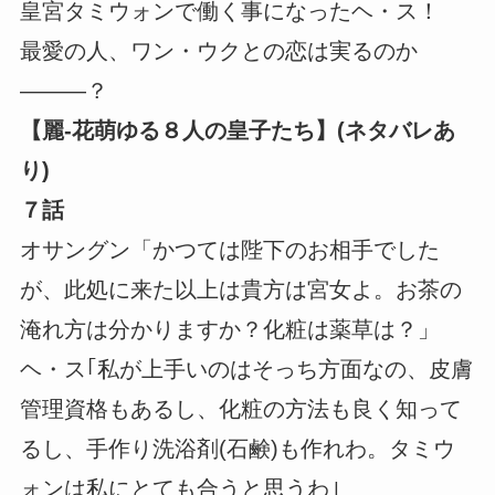
皇宮タミウォンで働く事になったヘ・ス！
最愛の人、ワン・ウクとの恋は実るのか
―――？
【麗-花萌ゆる８人の皇子たち】(ネタバレあ
り)
７話
オサングン「かつては陛下のお相手でした
が、此処に来た以上は貴方は宮女よ。お茶の
淹れ方は分かりますか？化粧は薬草は？」
ヘ・ス｢私が上手いのはそっち方面なの、皮膚
管理資格もあるし、化粧の方法も良く知って
るし、手作り洗浴剤(石鹸)も作れわ。タミウ
ォンは私にとても合うと思うわ｣