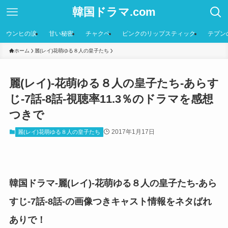
韓国ドラマ.com
ウンヒの涙
甘い秘密
チャクペ
ピンクのリップスティック
テプン
ホーム
麗(レイ)花萌ゆる８人の皇子たち
麗(レイ)-花萌ゆる８人の皇子たち-あらす
じ-7話-8話-視聴率11.3％のドラマを感想
つきで
2017年1月17日
麗(レイ)花萌ゆる８人の皇子たち
韓国ドラマ-麗(レイ)-花萌ゆる８人の皇子たち-あら
すじ-7話-8話-の画像つきキャスト情報をネタばれ
ありで！