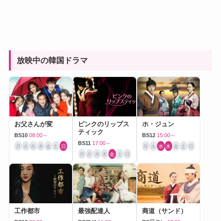
放映中の韓国ドラマ
お父さんが変
ピンクのリップス
ホ・ジュン
ティック
BS10
08:00～
BS12
15:00～
BS11
17:00～
月
火
水
木
金
土
日
月
火
水
木
金
土
日
月
火
水
木
金
土
日
工作都市
最強配達人
商道（サンド）