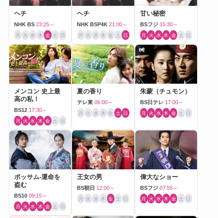
ヘチ
ヘチ
甘い秘密
NHK BS
23:25～
NHK BSP4K
21:00～
BSフジ
15:30～
月
火
水
木
金
土
日
月
火
水
木
金
土
日
月
火
水
木
金
土
日
メンコン 史上最
夏の香り
朱蒙（チュモン）
高の私！
テレ東
06:00～
BS日テレ
17:00～
BS12
17:30～
月
火
水
木
金
土
日
月
火
水
木
金
土
日
月
火
水
木
金
土
日
ポッサム-運命を
王女の男
偉大なショー
盗む
BS朝日
12:00～
BSフジ
07:55～
BS10
09:15～
月
火
水
木
金
土
日
月
火
水
木
金
土
日
月
火
水
木
金
土
日