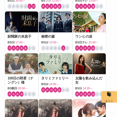
BS12
26:00～
BSフジ
11:00～
BS日テレ
13:00～
月
火
水
木
金
土
日
月
火
水
木
金
土
日
月
火
水
木
金
土
日
財閥家の末息子
秘密の森
ウンヒの涙
BS10
17:00～
BS12
13:00～
BS日テレ
15:00～
月
火
水
木
金
土
日
月
火
水
木
金
土
日
月
火
水
木
金
土
日
100日の郎君（ナ
タリミファミリー
太陽を飲み込んだ
ングン）様
女
BS10
14:05～
BS朝日
05:00～
BS11
14:29～
月
火
水
木
金
土
日
月
火
水
木
金
土
日
月
火
水
木
金
土
日
もくじ