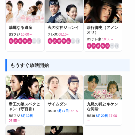
華麗なる遺産
火の女神ジョンイ
暗行御史（アメン
オサ）
BSフジ
10:00～
テレ東
08:15～
BSテレ東
10:55～
月
火
水
木
金
土
日
月
火
水
木
金
土
日
月
火
水
木
金
土
日
もうすぐ放映開始
帝王の娘スベクヒ
サイムダン
九尾の狐とキケン
ャン（守百香）
な同居
BS10
8月17日
09:15
BSフジ
8月12日
～
BS10
8月20日
17:00
07:55～
～