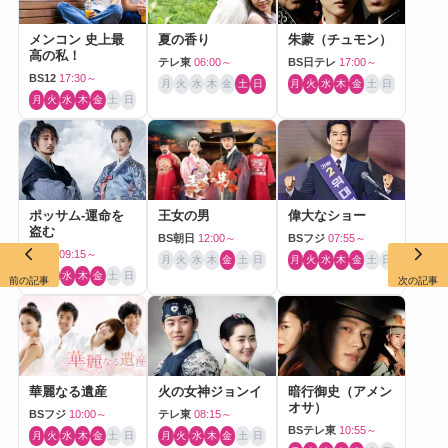
メンコン 史上最
夏の香り
朱蒙（チュモン）
高の私！
テレ東
06:00～
BS日テレ
17:00～
BS12
17:30～
月
火
水
木
金
土
日
月
火
水
木
金
土
日
月
火
水
木
金
土
日
ポッサム-運命を
王女の男
偉大なショー
盗む
BS朝日
12:00～
BSフジ
07:55～
BS10
09:15～
月
火
水
木
金
土
日
月
火
水
木
金
土
日
月
火
水
木
金
土
日
前の記事
次の記事
華麗なる遺産
火の女神ジョンイ
暗行御史（アメン
オサ）
BSフジ
10:00～
テレ東
08:15～
BSテレ東
10:55～
月
火
水
木
金
土
日
月
火
水
木
金
土
日