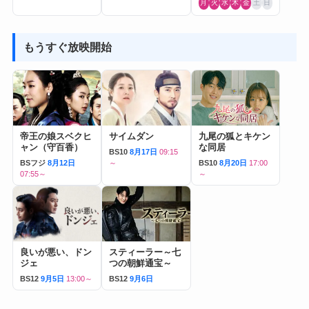
月
火
水
木
金
土
日
もうすぐ放映開始
帝王の娘スベクヒ
サイムダン
九尾の狐とキケン
ャン（守百香）
な同居
BS10
8月17日
09:15
BSフジ
8月12日
～
BS10
8月20日
17:00
07:55～
～
良いが悪い、ドン
スティーラー～七
ジェ
つの朝鮮通宝～
BS12
9月5日
13:00～
BS12
9月6日