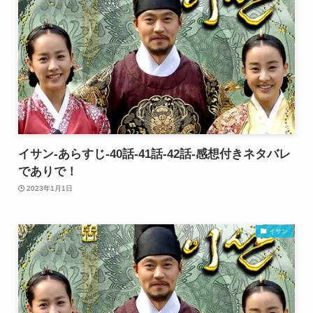
イサン-あらすじ-40話-41話-42話-感想付きネタバレ
でありで！
2023年1月1日
イサン