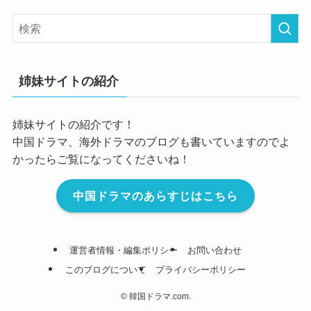
姉妹サイトの紹介
姉妹サイトの紹介です！
中国ドラマ、海外ドラマのブログも書いていますのでよ
かったらご覧になってくださいね！
中国ドラマのあらすじはこちら
運営者情報・編集ポリシー
お問い合わせ
このブログについて
プライバシーポリシー
©
韓国ドラマ.com.