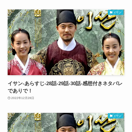
イサン
イサン-あらすじ-28話-29話-30話-感想付きネタバレ
でありで！
2022年12月28日
イサン