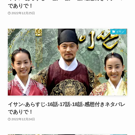
でありで！
2022年12月25日
イサン
イサン-あらすじ-16話-17話-18話-感想付きネタバレ
でありで！
2022年12月24日