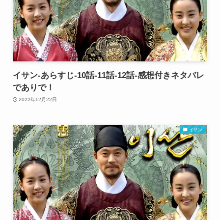
イサン-あらすじ-10話-11話-12話-感想付きネタバレ
でありで！
2022年12月22日
イサン