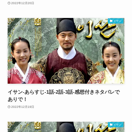
2022年12月20日
イサン
イサン-あらすじ-1話-2話-3話-感想付きネタバレで
ありで！
2022年12月19日
イサン