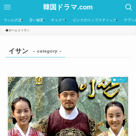
韓国ドラマ.com
ウンヒの涙
甘い秘密
チャクペ
ピンクのリップスティック
テプン
ホーム
イサン
イサン
– category –
イサン