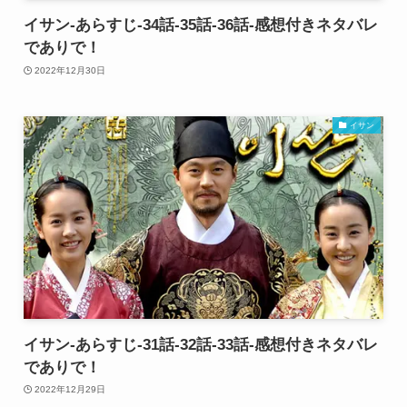
イサン-あらすじ-34話-35話-36話-感想付きネタバレ
でありで！
2022年12月30日
イサン
イサン-あらすじ-31話-32話-33話-感想付きネタバレ
でありで！
2022年12月29日