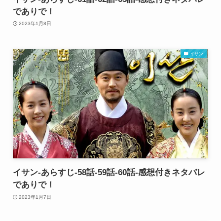
でありで！
2023年1月8日
イサン
イサン-あらすじ-58話-59話-60話-感想付きネタバレ
でありで！
2023年1月7日