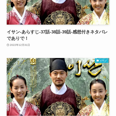
イサン-あらすじ-37話-38話-39話-感想付きネタバレ
でありで！
2022年12月31日
イサン